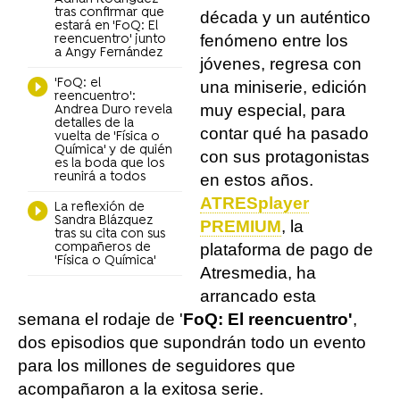
tras confirmar que
década y un auténtico
estará en 'FoQ: El
fenómeno entre los
reencuentro' junto
a Angy Fernández
jóvenes, regresa con
'FoQ: el
una miniserie, edición
reencuentro':
muy especial, para
Andrea Duro revela
detalles de la
contar qué ha pasado
vuelta de 'Física o
Química' y de quién
con sus protagonistas
es la boda que los
reunirá a todos
en estos años.
ATRESplayer
La reflexión de
Sandra Blázquez
PREMIUM
, la
tras su cita con sus
compañeros de
plataforma de pago de
'Física o Química'
Atresmedia, ha
arrancado esta
semana el rodaje de '
FoQ: El reencuentro'
,
dos episodios que supondrán todo un evento
para los millones de seguidores que
acompañaron a la exitosa serie.