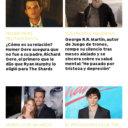
PRIMER PAPEL
SUS PROPIAS PALABRAS
PROTAGONISTA
George R.R. Martin, autor
de Juego de tronos,
¿Cómo es su relación?
rompe su silencio tras
Homer Gere asegura que
meses alejado y se
no fue a su padre, Richard
sincera sobre su salud
Gere, el primero que le
mental: "He pasado por
dijo que Ryan Murphy lo
tristeza y depresión"
eligió para The Shards
MURIÓ CON 48 AÑOS
EL PROTAGONISTA DE THE