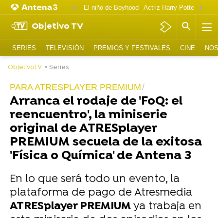
El niño de Boyhood
Actriz Harry Potter OnlyF
Objetivo TV
SERIES
TELEVISIÓN
PREMIOS Y FESTIVALES
CINE
NOS
ObjetivoTV
» Series
PARA ATRESPLAYER PREMIUM
Arranca el rodaje de 'FoQ: el
reencuentro', la miniserie
original de ATRESplayer
PREMIUM secuela de la exitosa
'Física o Química' de Antena 3
En lo que será todo un evento, la
plataforma de pago de Atresmedia
ATRESplayer PREMIUM
ya trabaja en