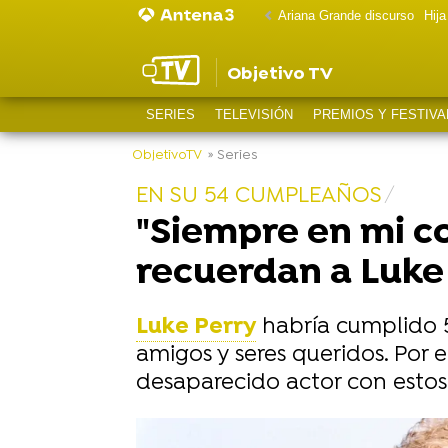
Ariana Grande discurso
Hij
Objetivo TV
SERIES
TELEVISIÓN
PREMIOS Y FESTIVA
ObjetivoTV
» Series
EN SU 54 CUMPLEAÑOS
"Siempre en mi co
recuerdan a Luke
Luke Perry
habría cumplido 5
amigos y seres queridos. Por e
desaparecido actor con estos
-