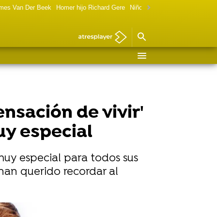
ames Van Der Beek
Homer hijo Richard Gere
Niño de Terminator ahora
Mar
nsación de vivir'
y especial
muy especial para todos sus
 han querido recordar al