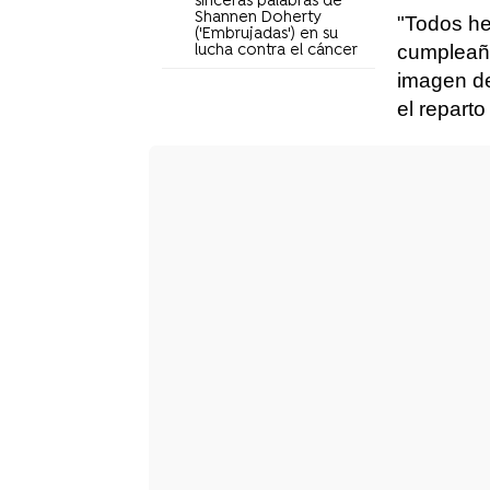
sinceras palabras de
Shannen Doherty
"Todos he
('Embrujadas') en su
cumpleaño
lucha contra el cáncer
imagen de
el reparto