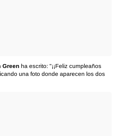
n Green
ha escrito: "¡¡Feliz cumpleaños
licando una foto donde aparecen los dos