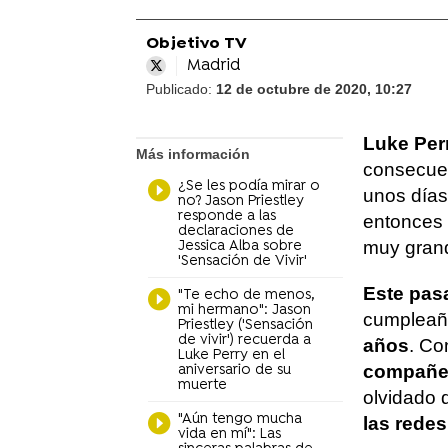
Objetivo TV
Madrid
Publicado:
12 de octubre de 2020, 10:27
Luke Perr
Más información
consecuen
¿Se les podía mirar o
unos días
no? Jason Priestley
responde a las
entonces 
declaraciones de
muy grand
Jessica Alba sobre
'Sensación de Vivir'
Este pas
"Te echo de menos,
mi hermano": Jason
cumpleaño
Priestley ('Sensación
de vivir') recuerda a
años
. Co
Luke Perry en el
compañe
aniversario de su
muerte
olvidado 
"Aún tengo mucha
las rede
vida en mí": Las