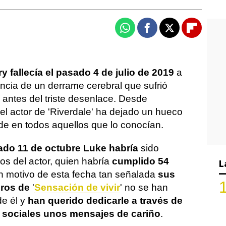
Whatsapp
Facebook
X
Flipboa
y fallecía el pasado 4 de julio de 2019
a
cia de un derrame cerebral que sufrió
 antes del triste desenlace. Desde
el actor de 'Riverdale' ha dejado un hueco
e en todos aquellos que lo conocían.
ado 11 de octubre Luke habría
sido
s del actor, quien habría
cumplido 54
L
n motivo de esta fecha tan señalada
sus
ros de
'
Sensación de vivir
' no se han
de él y
han querido dedicarle a través de
s sociales unos mensajes de cariño
.