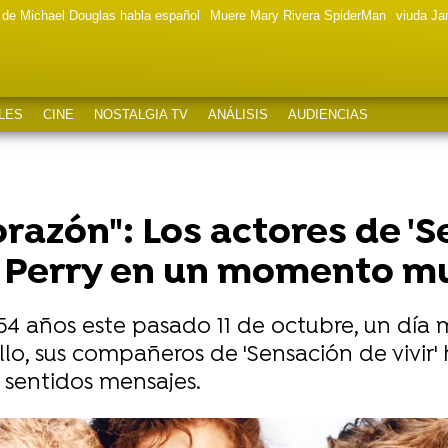
a de Michael Douglas habla español
Muere Mary Rivera SpiderMan
viuda J
LES
CINE
NOSTALGIA TV
ANÁLISIS
AUDIENCIAS
razón": Los actores de 'Se
 Perry en un momento mu
4 años este pasado 11 de octubre, un día 
llo, sus compañeros de 'Sensación de vivir'
 sentidos mensajes.