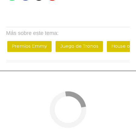
Más sobre este tema:
Premios Emmy
Juego de Tronos
House of 