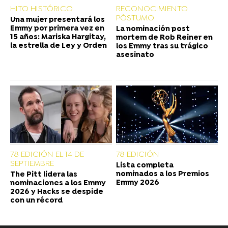
HITO HISTÓRICO
RECONOCIMIENTO
PÓSTUMO
Una mujer presentará los
Emmy por primera vez en
La nominación post
15 años: Mariska Hargitay,
mortem de Rob Reiner en
la estrella de Ley y Orden
los Emmy tras su trágico
asesinato
78 EDICIÓN EL 14 DE
78 EDICIÓN
SEPTIEMBRE
Lista completa
nominados a los Premios
The Pitt lidera las
Emmy 2026
nominaciones a los Emmy
2026 y Hacks se despide
con un récord