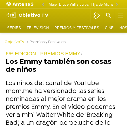
Mujer Bruce Willis culpa
Objetivo TV
SERIES
TELEVISIÓN
PREMIOS Y FESTIVALES
CINE
NOS
-
ObjetivoTV
» Premios y Festivales
66ª EDICIÓN | PREMIOS EMMY
Los Emmy también son cosas
de niños
Los niños del canal de YouTube
mom.me ha versionado las series
nominadas al mejor drama en los
premios Emmy. En el vídeo podemos
ver a mini Walter White de 'Breaking
Bad', a un dragón de peluche de lo