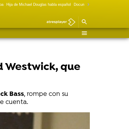
lpa
Hija de Michael Douglas habla español
Documental Las chicas Gilmore
d Westwick, que
ck Bass
, rompe con su
te cuenta.