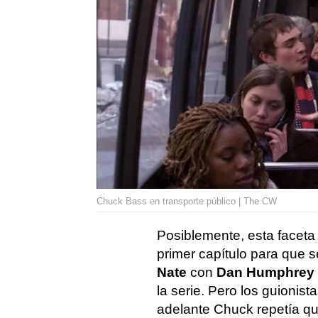
Chuck Bass en transporte público | The CW
Posiblemente, esta faceta
primer capítulo para que 
Nate
con
Dan Humphrey
la serie. Pero los guionis
adelante Chuck repetía q