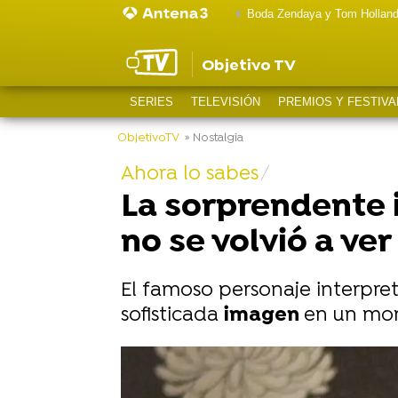
Boda Zendaya y Tom Hollan
Objetivo TV
SERIES
TELEVISIÓN
PREMIOS Y FESTIVA
ObjetivoTV
» Nostalgia
Ahora lo sabes
La sorprendente 
no se volvió a ver
El famoso personaje interpre
sofisticada
imagen
en un mom
-