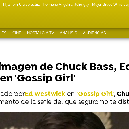
d
Hija Tom Cruise actriz
Hermano Angelina Jolie gay
Mujer Bruce Willis cu
LES
CINE
NOSTALGIA TV
ANÁLISIS
AUDIENCIAS
imagen de Chuck Bass, E
 en 'Gossip Girl'
tado por
Ed Westwick
en
'Gossip Girl'
,
Chu
ento de la serie del que seguro no te dis