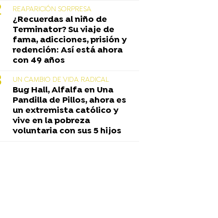
REAPARICIÓN SORPRESA
¿Recuerdas al niño de
Terminator? Su viaje de
fama, adicciones, prisión y
redención: Así está ahora
con 49 años
UN CAMBIO DE VIDA RADICAL
Bug Hall, Alfalfa en Una
Pandilla de Pillos, ahora es
un extremista católico y
vive en la pobreza
voluntaria con sus 5 hijos