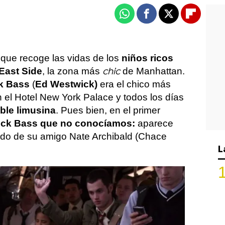
Whatsapp
Facebook
X
Flipboa
e que recoge las vidas de los
niños ricos
East Side
, la zona más
de Manhattan.
chic
k Bass
(
Ed Westwick)
era el chico más
en el Hotel New York Palace y todos los días
ble limusina
. Pues bien, en el primer
ck Bass que no conocíamos:
aparece
o de su amigo Nate Archibald (Chace
L