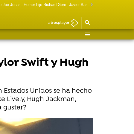
o Joe Jonas
Homer hijo Richard Gere
Javier Bardem política
Marilyn Monr
aylor Swift y Hugh
en Estados Unidos se ha hecho
ake Lively, Hugh Jackman,
a gustar?
ywood: "Sophies Version"