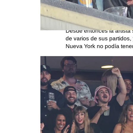
El
huracán Taylor Swift
e
americano, desde que co
el jugador de los Kansas C
Desde entonces la artista
de varios de sus partidos, 
Nueva York no podía tener