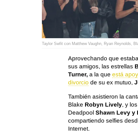
Taylor Swfit con Matthew Vaughn, Ryan Reynolds, Bla
Aprovechando que estaban 
sus amigos, las estrellas
B
Turner,
a la que
está apoy
divorcio
de su ex mutuo,
J
También asistieron la can
Blake
Robyn Lively
, y lo
Deadpool
Shawn Levy y
compartiendo selfies desd
Internet.