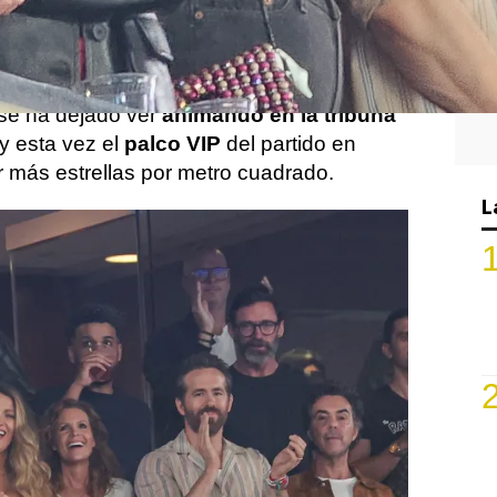
stá sacudiendo la NFL, el popular deporte
menzaron los rumores de
su relación
con
ity Chiefs,
Travis Kelce.
 se ha dejado ver
animando en la tribuna
y esta vez el
palco VIP
del partido en
 más estrellas por metro cuadrado.
L