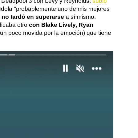
do Deadpool 3 con Levy y Reynolds,
subió
ándola "probablemente uno de mis mejores
no tardó en superarse
a sí mismo,
icaba otro
con Blake Lively, Ryan
(un poco movida por la emoción) que tiene