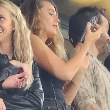
dor personal no es el padre de sus 4 hijos con Ryan Rey
Whatsapp
Facebook
X
Flipboa
55