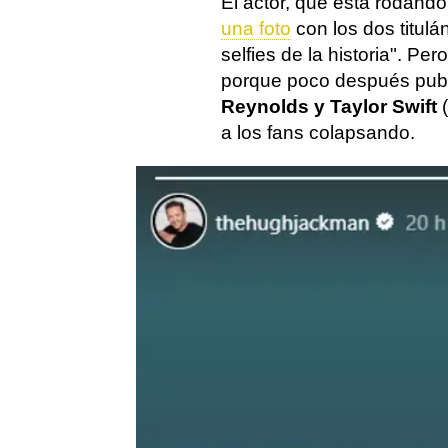
El actor, que está rodan
una foto
con los dos titul
selfies de la historia". Pero
porque poco después publ
Reynolds y Taylor Swift
a los fans colapsando.