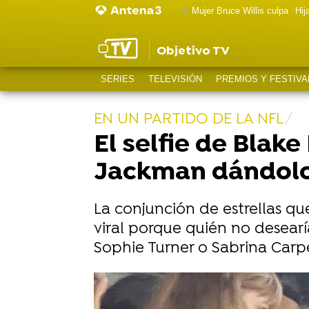
Mujer Bruce Willis culpa
Hij
Objetivo TV
SERIES
TELEVISIÓN
PREMIOS Y FESTIVA
EN UN PARTIDO DE LA NFL
El selfie de Blake
Jackman dándolo 
La conjunción de estrellas q
viral porque quién no desearía
Sophie Turner o Sabrina Carpe
Las fotos de Sophie Turner y Taylo