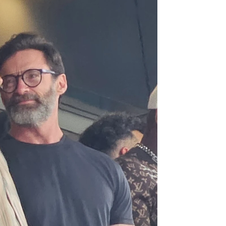
nolds
rd