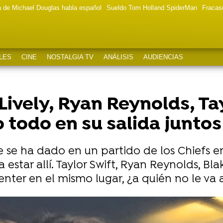
a de Michael Douglas habla español
Sueldo Tom Holland SpiderMan
Fracas
LES
CINE
NOSTALGIA TV
ANÁLISIS
AUDIENCIAS
 Lively, Ryan Reynolds, T
todo en su salida juntos
ue se ha dado en un partido de los Chiefs 
 estar allí. Taylor Swift, Ryan Reynolds, Bl
nter en el mismo lugar, ¿a quién no le va 
r Swift juntas, exes de Joe Jonas, que revolucionan Holl