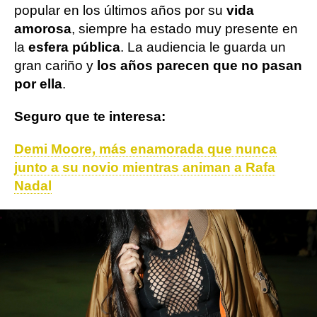
popular en los últimos años por su
vida
amorosa
, siempre ha estado muy presente en
la
esfera pública
. La audiencia le guarda un
gran cariño y
los años parecen que no pasan
por ella
.
Seguro que te interesa:
Demi Moore, más enamorada que nunca
junto a su novio mientras animan a Rafa
Nadal
Instagram
demi moore
ObjetivoTV
» Cine