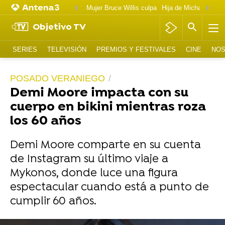
Mujer Bruce Willis culpa
Objetivo TV
SERIES
TELEVISIÓN
PREMIOS Y FESTIVALES
CINE
NOS
POSADO VERANIEGO
Demi Moore impacta con su
cuerpo en bikini mientras roza
los 60 años
Demi Moore comparte en su cuenta
de Instagram su último viaje a
Mykonos, donde luce una figura
espectacular cuando está a punto de
cumplir 60 años.