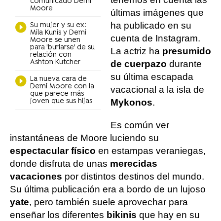
comunicado Demi
Moore
últimas imágenes que
ha publicado en su
Su mujer y su ex:
Mila Kunis y Demi
cuenta de Instagram.
Moore se unen
para 'burlarse' de su
La actriz ha
presumido
relación con
Ashton Kutcher
de cuerpazo
durante
su última escapada
La nueva cara de
Demi Moore con la
vacacional a la isla de
que parece más
joven que sus hijas
Mykonos
.
Es común ver
instantáneas de Moore luciendo su
espectacular físico
en estampas veraniegas,
donde disfruta de unas
merecidas
vacaciones
por distintos destinos del mundo.
Su última publicación era a bordo de un lujoso
yate
, pero también suele aprovechar para
enseñar los diferentes
bikinis
que hay en su