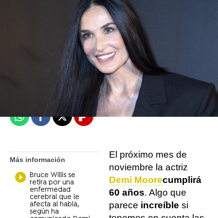
Juan Carlos Aldarias
Madrid
Publicado:
30 de agosto de 2022, 15:35
Whatsapp
Facebook
X
Flipboard
El próximo mes de
Más información
noviembre la actriz
Bruce Willis se
Demi Moore
cumplirá
retira por una
enfermedad
60 años
. Algo que
cerebral que le
parece
increíble
si
afecta al habla,
según ha
tenemos en cuenta las