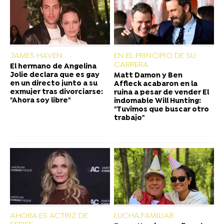
JAMES HAVEN
EN EL PRINCIPIO DE SU
CARRERA
El hermano de Angelina
Jolie declara que es gay
Matt Damon y Ben
en un directo junto a su
Affleck acabaron en la
exmujer tras divorciarse:
ruina a pesar de vender El
"Ahora soy libre"
indomable Will Hunting:
"Tuvimos que buscar otro
trabajo"
AHORA ES ACTRIZ DE
LUCHA FAMILIAR