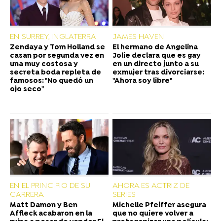
EN SURREY, INGLATERRA
JAMES HAVEN
Zendaya y Tom Holland se
El hermano de Angelina
casan por segunda vez en
Jolie declara que es gay
una muy costosa y
en un directo junto a su
secreta boda repleta de
exmujer tras divorciarse:
famosos: "No quedó un
"Ahora soy libre"
ojo seco"
EN EL PRINCIPIO DE SU
AHORA ES ACTRIZ DE
CARRERA
SERIES
Matt Damon y Ben
Michelle Pfeiffer asegura
Affleck acabaron en la
que no quiere volver a