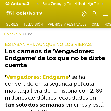
Boda Zendaya y Tom Holland
Hija Tom Cruise 
Objetivo TV
SERIES
TELEVISIÓN
PREMIOS Y FESTIVALES
CINE
NOS
ObjetivoTV
» Cine
ESTABAN AHÍ, AUNQUE NO LOS VIERAS
Los cameos de 'Vengadores:
Endgame' de los que no te diste
cuenta
'
Vengadores: Endgame
'
se ha
convertido en la segunda película
más taquillera de la historia con 2.189
millones de dólares recaudados en
tan solo dos semanas
en cines y está