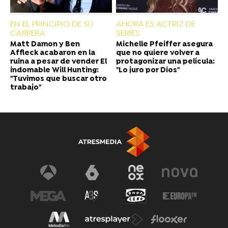
EN EL PRINCIPIO DE SU
AHORA ES ACTRIZ DE
CARRERA
SERIES
Matt Damon y Ben
Michelle Pfeiffer asegura
Affleck acabaron en la
que no quiere volver a
ruina a pesar de vender El
protagonizar una película:
indomable Will Hunting:
"Lo juro por Dios"
"Tuvimos que buscar otro
trabajo"