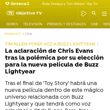
Boda Zendaya y Tom Holland
Hija Tom Cruise 
Objetivo TV
SERIES
TELEVISIÓN
PREMIOS Y FESTIVALES
CINE
NOS
ObjetivoTV
» Cine
TIM ALLEN PONÍA VOZ A BUZZ LIGHTYEAR
La aclaración de Chris Evans
tras la polémica por su elección
para la nueva película de Buzz
Lightyear
Tras el final de 'Toy Story' habrá una
nueva película dentro de este mágico
universo relacionada con Buzz
Lightyear y que tendrá como voz