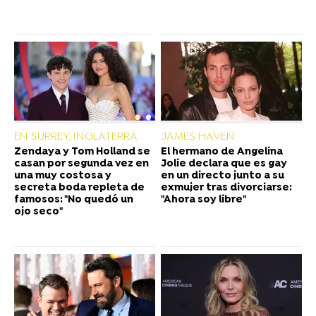
EN SURREY, INGLATERRA
JAMES HAVEN
Zendaya y Tom Holland se
El hermano de Angelina
casan por segunda vez en
Jolie declara que es gay
una muy costosa y
en un directo junto a su
secreta boda repleta de
exmujer tras divorciarse:
famosos: "No quedó un
"Ahora soy libre"
ojo seco"