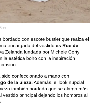
Gtres
s bordado con escote bustier que realza el
irma encargada del vestido
es Rue de
va Zelanda fundada por Michele Corty
 la estética boho con la inspiración
parisino.
 ha sido confeccionado a mano con
rgo de la pieza.
Además, el look nupcial
 pieza también bordada que se alarga más
al vestido principal dejando los hombros al
s.