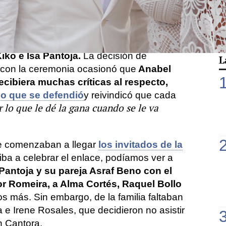
e Isabel Pantoja ha celebrado su enlace
ario en la isla de La Graciosa a pesar del
 que sufrió la familia por la
pérdida de
 madre de la tonadillera y abuela de
iko e Isa Pantoja.
La decisión de
L
 con la ceremonia ocasionó que
Anabel
ecibiera muchas críticas al respecto,
lo que se defendió
y reivindicó que cada
 lo que le dé la gana cuando se le va
rde comenzaban a llegar
los invitados de la
iba a celebrar el enlace, podíamos ver a
 Pantoja y su pareja Asraf Beno con el
or Romeira, a Alma Cortés, Raquel Bollo
s más. Sin embargo, de la familia faltaban
a e Irene Rosales, que decidieron no asistir
n Cantora.