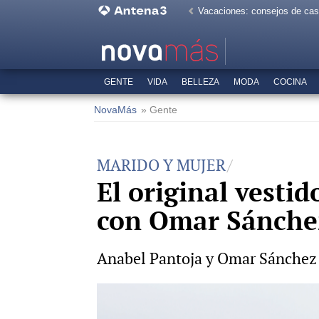
Vacaciones: consejos de ca
GENTE
VIDA
BELLEZA
MODA
COCINA
NovaMás
» Gente
MARIDO Y MUJER
El original vesti
con Omar Sánche
Anabel Pantoja y Omar Sánchez ya