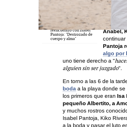
sobrina d
reencuentro entre Kiko
Rivera e Isabel Pantoja
con el can
en Cantora
duro golpe
Primeras palabras de
Doña Ana,
Kiko Rivera tras su
reencuentro con Isabel
Anabel, K
Pantoja: "Destrozado de
continuar
cuerpo y alma"
Pantoja r
algo por 
hacer
uno tiene derecho a "
alguien sin ser juzgado
".
En torno a las 6 de la ta
boda
a la playa donde se 
los primeros que eran
Isa
pequeño Albertito, a Am
y muchos rostros conocido
Isabel Pantoja, Kiko River
a la boda y pasar el luto e