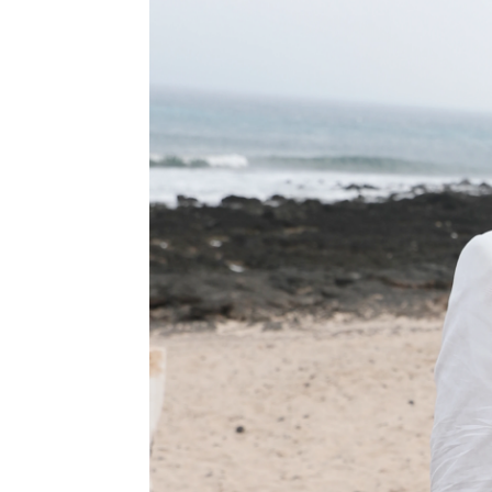
Irene Picazo
Madrid
Actualizado:
02 de octubre de 2021, 09:12
Publicado:
02 de octubre de 2021, 09:11
Este 1 de
Más información
boda de 
Así ha sido el