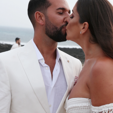
Whatsapp
Facebook
X
Flipboa
 octubre se ha celebrado la esperadísima
Anabel Pantoja y Omar Sánchez.
La