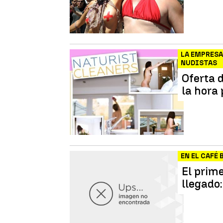
LA EMPRESA
NUDISTAS
Oferta 
la hora
EN EL CAFÉ 
El prime
llegado: