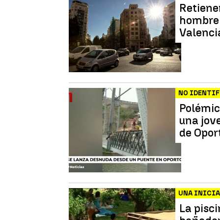
Retienen
hombre 
Valenci
NO IDENTI
Polémic
una jov
de Opor
UNA INICIA
La pisci