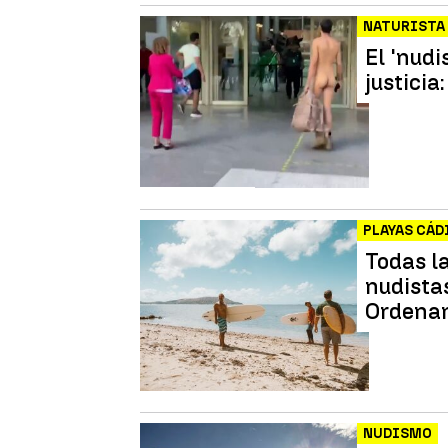
NATURISTA
El 'nudi
justicia
PLAYAS CÁD
Todas l
nudista
Ordena
NUDISMO