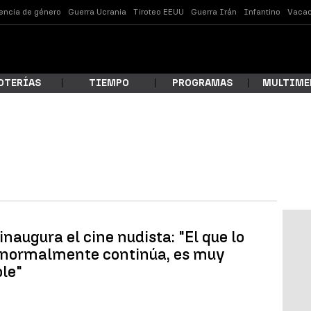
lencia de género
Guerra Ucrania
Tiroteo EEUU
Guerra Irán
Infantino
Vacac
OTERÍAS
TIEMPO
PROGRAMAS
MULTIME
 estás buscando?
naugura el cine nudista: "El que lo
 normalmente continúa, es muy
le"
ar