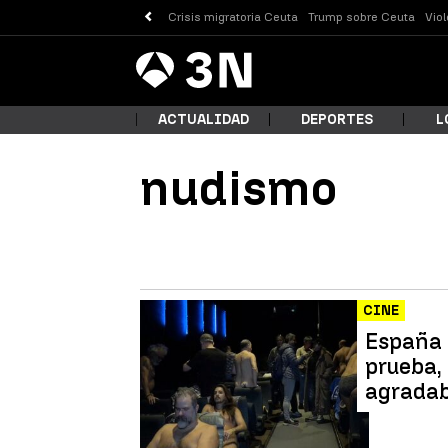
Crisis migratoria Ceuta
Trump sobre Ceuta
Vio
Antena
Noticias
3
ACTUALIDAD
DEPORTES
L
nudismo
¿Qué
CINE
España i
prueba,
agradab
Busc