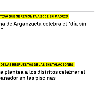
TIVA QUE SE REMONTA A 2002 EN MADRID
na de Arganzuela celebra el "día sin
r"
A DE LAS RESPUESTAS DE LAS INSTALACIONES
plantea a los distritos celebrar el
bañador en las piscinas