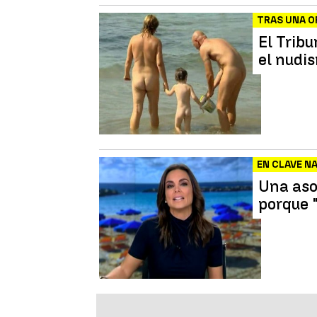
TRAS UNA O
El Trib
el nudi
EN CLAVE N
Una aso
porque 