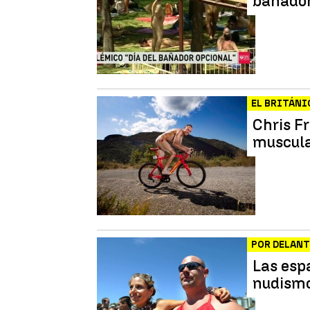
bañado
EL BRITÁNI
Chris F
muscula
POR DELANT
Las espa
nudism