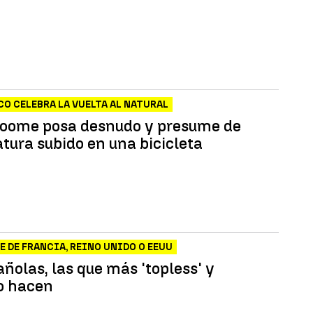
r"
CO CELEBRA LA VUELTA AL NATURAL
roome posa desnudo y presume de
tura subido en una bicicleta
E DE FRANCIA, REINO UNIDO O EEUU
ñolas, las que más 'topless' y
o hacen