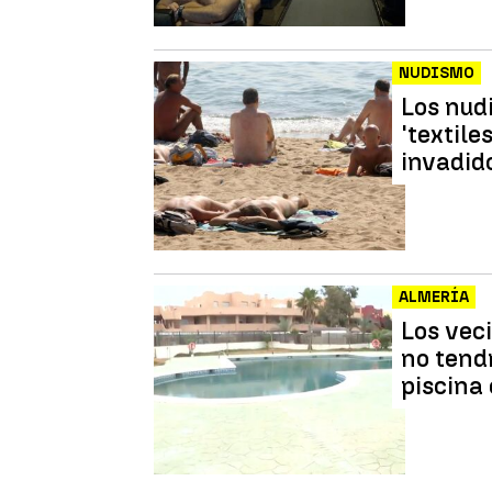
NUDISMO
Los nud
'textile
invadid
ALMERÍA
Los vec
no tend
piscina