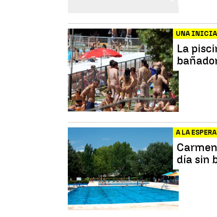
UNA INICIA
La pisci
bañado
A LA ESPER
Carmena 
día sin 