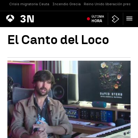
Crisis migratoria Ceuta
Incendio Grecia
Reino Unido liberación presos
Antena
ÚLTIMA
Noticias
3
HORA
El Canto del Loco