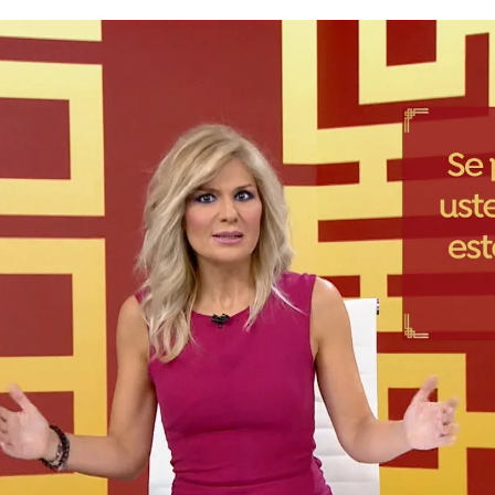
Sandra Golpe hablando en chi
Whatsapp
Facebook
X
Linkedin
personalidades como
Luis Rubiales
y actrices como
de este
nueva herramienta que ha impactado a