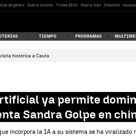
encia de género
Guerra Ucrania
Tiroteo EEUU
Guerra Irán
Infantino
Vacacio
OTERÍAS
TIEMPO
PROGRAMAS
MULTIME
isita histórica a Ceuta
 estás buscando?
artificial ya permite domi
uenta Sandra Golpe en chi
car
que incorpora la IA a su sistema se ha viralizado