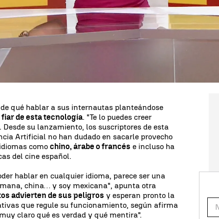
ltiples opiniones.
La Inteligencia Artificial
 capacidad tecnológica.
mente, sencillo: "
El modelo aprende cómo habla
 que hacer es coger la voz de esa persona y
lica Carmen Torrijos, responsable de Inteligencia
n. Los resultados son tan parecidos que muchos se
de un vídeo real o no: "Es la misma voz, es brutal",
 de qué hablar a sus internautas planteándose
fiar de esta tecnología
. "Te lo puedes creer
 Desde su lanzamiento, los suscriptores de esta
ncia Artificial no han dudado en sacarle provecho
 idiomas como
chino, árabe o francés
e incluso ha
cas del cine español.
der hablar en cualquier idioma, parece ser una
lemana, china… y soy mexicana", apunta otra
tos advierten de sus peligros
y esperan pronto la
lativas que regule su funcionamiento, según afirma
 muy claro qué es verdad y qué mentira".