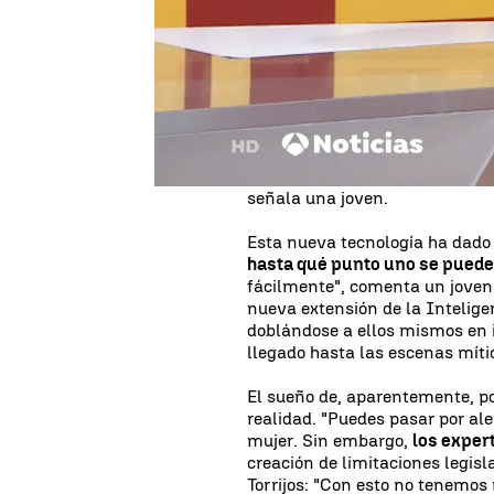
sus usuarios
y ha generado mú
sorprende
una vez más por su
Su funcionamiento es, aparente
la persona, lo único que tiene
mezclarla con el idioma"
, exp
Artificial de Prodigioso Volcá
llegan a cuestionar si se trata 
señala una joven.
Esta nueva tecnología ha dado
hasta qué punto uno se puede 
fácilmente", comenta un joven.
nueva extensión de la Intelige
doblándose a ellos mismos en
llegado hasta las escenas míti
El sueño de, aparentemente, po
realidad. "Puedes pasar por a
mujer. Sin embargo,
los exper
creación de limitaciones legis
Torrijos: "Con esto no tenemos