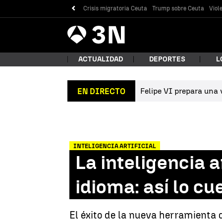
Crisis migratoria Ceuta
Trump sobre Ceuta
Viol
Antena
Noticias
3
ACTUALIDAD
DEPORTES
L
Felipe VI prepara una v
EN DIRECTO
¿Qué
INTELIGENCIA ARTIFICIAL
La inteligencia 
idioma: así lo c
Bus
El éxito de la nueva herramienta 