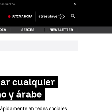
nes verano
ÚLTIMA
HORA
DIA
SERIES
NEWSLETTER
nar cualquier
no y árabe
 rápidamente en redes sociales