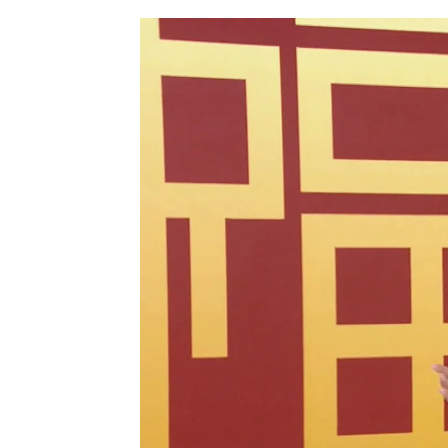
Elba Penadés
Publicado:
15 de septiembre de 2023, 19:45
Cantantes como Lola Flores, 
Loles León han sido 'víctimas' 