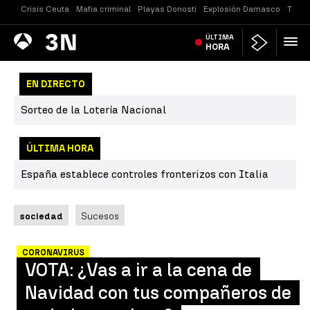
Crisis Ceuta
Mafia criminal
Playas Donosti
Explosión Damasco
Tirot
Antena
ÚLTIMA
Noticias
3
HORA
EN DIRECTO
Sorteo de la Lotería Nacional
ÚLTIMA HORA
España establece controles fronterizos con Italia
sociedad
Sucesos
CORONAVIRUS
VOTA: ¿Vas a ir a la cena de
Navidad con tus compañeros de