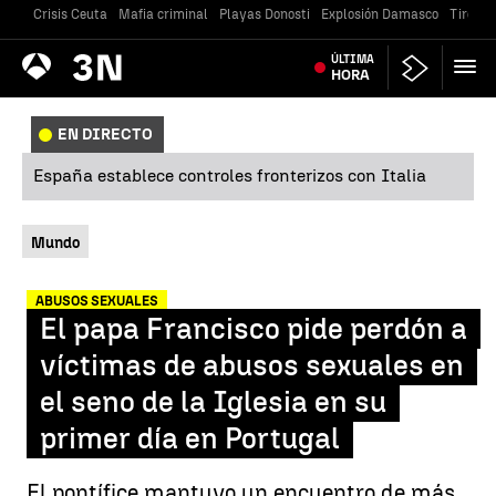
Crisis Ceuta
Mafia criminal
Playas Donosti
Explosión Damasco
Tiroteo
Antena
ÚLTIMA
Noticias
3
HORA
EN DIRECTO
España establece controles fronterizos con Italia
Mundo
ABUSOS SEXUALES
El papa Francisco pide perdón a
víctimas de abusos sexuales en
el seno de la Iglesia en su
primer día en Portugal
El pontífice mantuvo un encuentro de más