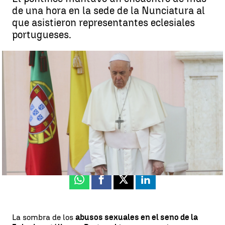
de una hora en la sede de la Nunciatura al
que asistieron representantes eclesiales
portugueses.
El papa Francisco pide perdón a víctimas de abusos sexuales en el
seno de la Iglesia en su primer día en Portugal |
Europa Press
Sara Romero
Actualizado:
03 de agosto de 2023, 21:54
Publicado:
03 de agosto de 2023, 11:22
Whatsapp
Facebook
X
Linkedin
La sombra de los
abusos sexuales en el seno de la