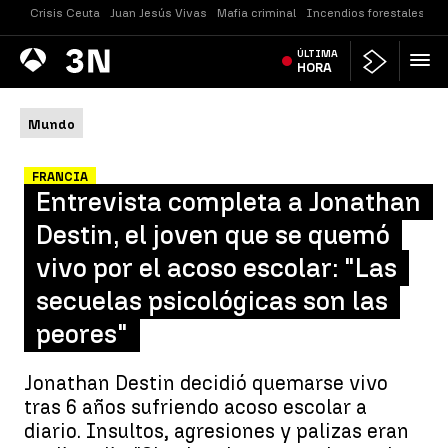
Crisis Ceuta
Juan Jesús Vivas
Mafia criminal
Incendios forestales
Vi
Antena
ÚLTIMA
Noticias
3
HORA
Mundo
FRANCIA
Entrevista completa a Jonathan
Destin, el joven que se quemó
vivo por el acoso escolar: "Las
secuelas psicológicas son las
peores"
Jonathan Destin decidió quemarse vivo
tras 6 años sufriendo acoso escolar a
diario. Insultos, agresiones y palizas eran