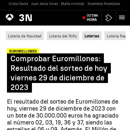
Crisis Ceuta
Juan Jesús Vivas
Mafia criminal
Incendios forestales
Vivi
Antena
ÚLTIMA
Noticias
3
HORA
Lotería de Navidad
Lotería del Niño
Loterías
Lotería Nacio
EUROMILLONES
Comprobar Euromillones:
Resultado del sorteo de hoy
viernes 29 de diciembre de
2023
El resultado del sorteo de Euromillones de
hoy, viernes 29 de diciembre de 2023 con
un bote de 30.000.000 euros ha agraciado
al número 02, 03, 19, 36 y 37, siendo las
estrellas el 06 y 09. Además, El Millón de