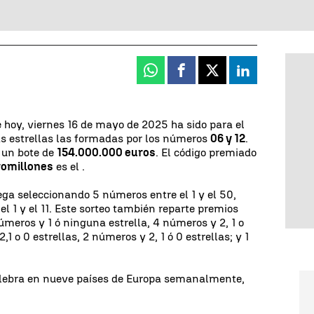
Whatsapp
Facebook
X
Linkedin
 hoy, viernes 16 de mayo de 2025 ha sido para el
las estrellas las formadas por los números
06 y 12
.
e un bote de
154.000.000 euros
. El código premiado
romillones
es el
.
ega seleccionando 5 números entre el 1 y el 50,
el 1 y el 11. Este sorteo también reparte premios
úmeros y 1 ó ninguna estrella, 4 números y 2, 1 o
1 o 0 estrellas, 2 números y 2, 1 ó 0 estrellas; y 1
celebra en nueve países de Europa semanalmente,