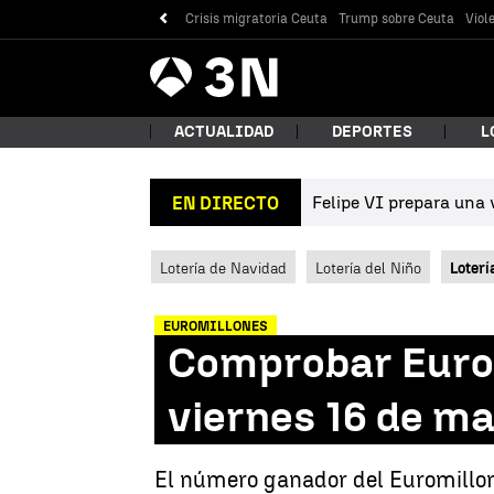
Crisis migratoria Ceuta
Trump sobre Ceuta
Viol
Antena
Noticias
3
ACTUALIDAD
DEPORTES
L
Felipe VI prepara una v
EN DIRECTO
¿Qué
Lotería de Navidad
Lotería del Niño
Loterí
EUROMILLONES
Comprobar Eurom
viernes 16 de m
Bus
El número ganador del Euromillone