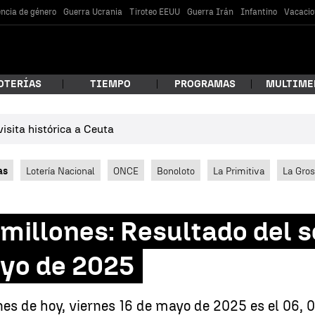
encia de género
Guerra Ucrania
Tiroteo EEUU
Guerra Irán
Infantino
Vacacio
OTERÍAS
TIEMPO
PROGRAMAS
MULTIME
isita histórica a Ceuta
 estás buscando?
as
Lotería Nacional
ONCE
Bonoloto
La Primitiva
La Gro
illones: Resultado del s
ayo de 2025
car
s de hoy, viernes 16 de mayo de 2025 es el 06, 09,