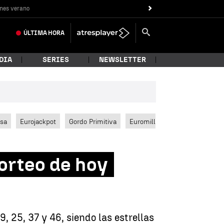
nes verano
ÚLTIMA
HORA
DIA
SERIES
NEWSLETTER
ssa
Eurojackpot
Gordo Primitiva
Euromillones
orteo de hoy
 25, 37 y 46, siendo las estrellas