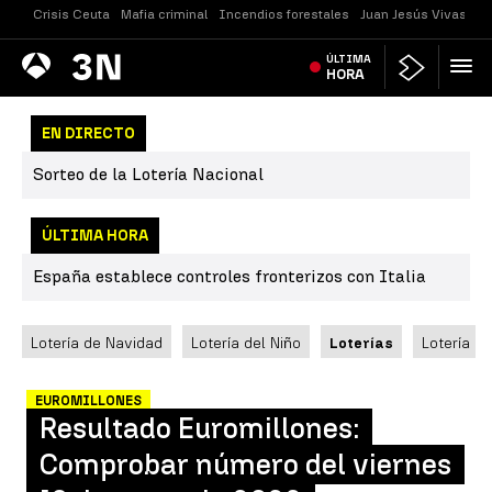
Crisis Ceuta
Mafia criminal
Incendios forestales
Juan Jesús Vivas
Vi
Antena
ÚLTIMA
Noticias
3
HORA
EN DIRECTO
Sorteo de la Lotería Nacional
ÚLTIMA HORA
España establece controles fronterizos con Italia
Lotería de Navidad
Lotería del Niño
Loterías
Lotería N
EUROMILLONES
Resultado Euromillones:
Comprobar número del viernes