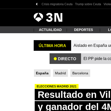
Crisis migratoria Ceuta
Trump sobre Ceuta
Viole
Antena
Noticias
3
ACTUALIDAD
DEPORTES
L
Aislado en España un 
ÚLTIMA HORA
¿Qué
El PP pide la c
DIRECTO
España
Madrid
Barcelona
ELECCIONES MADRID 2021
Resultado en Vil
Busc
y ganador del 4