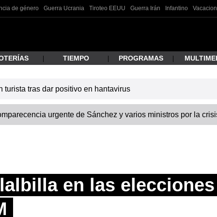
ncia de género
Guerra Ucrania
Tiroteo EEUU
Guerra Irán
Infantino
Vacacion
OTERÍAS
TIEMPO
PROGRAMAS
MULTIME
turista tras dar positivo en hantavirus
 estás buscando?
omparecencia urgente de Sánchez y varios ministros por la cris
lalbilla en las eleccione
ar
M