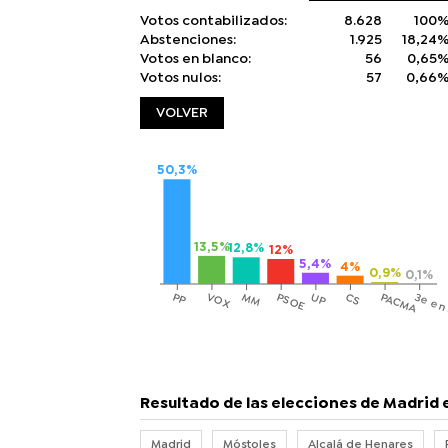
Votos contabilizados:
8.628
100
Abstenciones:
1.925
18,24
Votos en blanco:
56
0,65
Votos nulos:
57
0,66
VOLVER
50,3%
13,5%
12,8%
12%
5,4%
4%
0,9%
0,1%
3e en
PP
VOX
MM
PSOE
UP
CS
PACMA
Resultado de las elecciones de Madrid 
Madrid
Móstoles
Alcalá de Henares