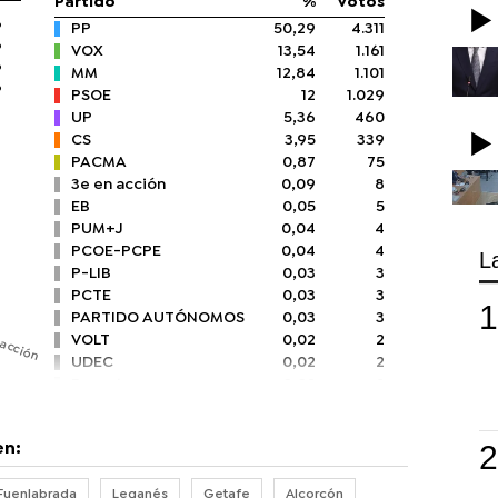
Partido
%
Votos
%
PP
50,29
4.311
%
VOX
13,54
1.161
%
MM
12,84
1.101
%
PSOE
12
1.029
UP
5,36
460
CS
3,95
339
PACMA
0,87
75
3e en acción
0,09
8
EB
0,05
5
PUM+J
0,04
4
PCOE-PCPE
0,04
4
L
P-LIB
0,03
3
PCTE
0,03
3
PARTIDO AUTÓNOMOS
0,03
3
 acción
VOLT
0,02
2
UDEC
0,02
2
Recortes ceros
0,02
2
FE de las JONS
0,02
2
PH
0,01
1
en:
Fuenlabrada
Leganés
Getafe
Alcorcón