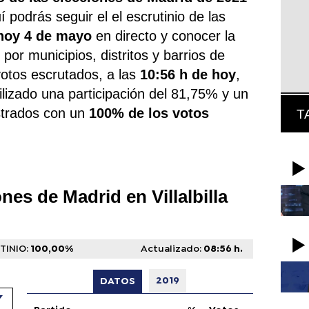
uí podrás seguir el el escrutinio de las
hoy 4 de mayo
en directo y conocer la
por municipios, distritos y barrios de
votos escrutados, a las
10:56 h de hoy
,
bilizado una participación del 81,75% y un
istrados con un
100% de los votos
T
nes de Madrid en Villalbilla
TINIO:
100,00
%
Actualizado:
08:56 h.
2019
DATOS