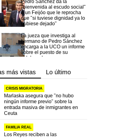
Pedro Sánchez da la
"bienvenida al escudo social"
a un Feijóo que le reprocha
que "si tuviese dignidad ya lo
hubiese dejado"
La jueza que investiga al
hermano de Pedro Sánchez
encarga a la UCO un informe
sobre el puesto de su
colaborador
as más vistas
Lo último
Los reyes Felipe y Letizia
conocen las historias de
superación de los pacientes
CRISIS MIGRATORIA
del Hospital de Parapléjicos
Marlaska asegura que "no hubo
ningún informe previo" sobre la
El PSOE ganaría las
entrada masiva de inmigrantes en
elecciones generales y amplía
Ceuta
la distancia sobre el PP, según
el CIS
FAMILIA REAL
Los Reyes reciben a las