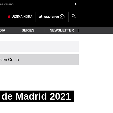
es verano
ÚLTIMA
HORA
DIA
SERIES
NEWSLETTER
is en Ceuta
s de Madrid 2021