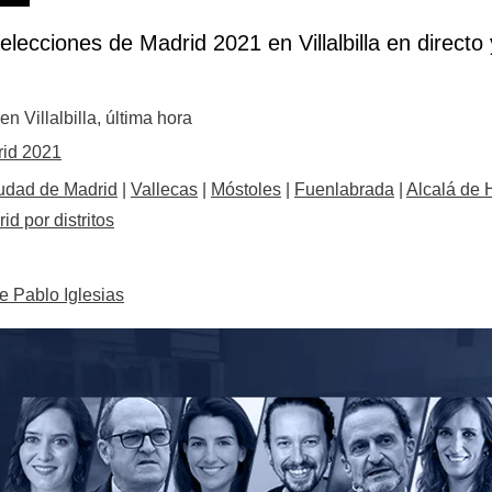
elecciones de Madrid 2021 en Villalbilla en directo
 Villalbilla, última hora
rid 2021
udad de Madrid
|
Vallecas
|
Móstoles
|
Fuenlabrada
|
Alcalá de 
d por distritos
e Pablo Iglesias