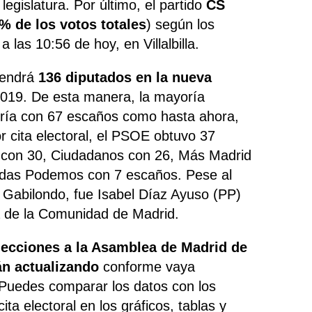
egislatura. Por último, el partido
CS
% de los votos totales
) según los
 las 10:56 de hoy, en Villalbilla.
tendrá
136 diputados en la nueva
2019. De esta manera, la mayoría
dría con 67 escaños como hasta ahora,
or cita electoral, el PSOE obtuvo 37
 con 30, Ciudadanos con 26, Más Madrid
idas Podemos con 7 escaños. Pese al
l Gabilondo, fue Isabel Díaz Ayuso (PP)
a de la Comunidad de Madrid.
lecciones a la Asamblea de Madrid de
rán actualizando
conforme vaya
 Puedes comparar los datos con los
cita electoral en los gráficos, tablas y