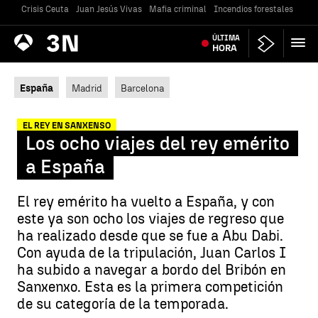
Crisis Ceuta
Juan Jesús Vivas
Mafia criminal
Incendios forestales
Vivi
Antena
ÚLTIMA
Noticias
3
HORA
España
Madrid
Barcelona
EL REY EN SANXENSO
Los ocho viajes del rey emérito
a España
El rey emérito ha vuelto a España, y con
este ya son ocho los viajes de regreso que
ha realizado desde que se fue a Abu Dabi.
Con ayuda de la tripulación, Juan Carlos I
ha subido a navegar a bordo del Bribón en
Sanxenxo. Esta es la primera competición
de su categoría de la temporada.