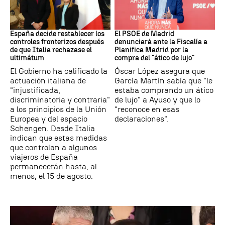
CRISIS MIGRATORIA
PSOE MADRID
España decide restablecer los
El PSOE de Madrid
controles fronterizos después
denunciará ante la Fiscalía a
de que Italia rechazase el
Planifica Madrid por la
ultimátum
compra del "ático de lujo"
El Gobierno ha calificado la
Óscar López asegura que
actuación italiana de
García Martín sabía que "le
"injustificada,
estaba comprando un ático
discriminatoria y contraria"
de lujo" a Ayuso y que lo
a los principios de la Unión
"reconoce en esas
Europea y del espacio
declaraciones".
Schengen. Desde Italia
indican que estas medidas
que controlan a algunos
viajeros de España
permanecerán hasta, al
menos, el 15 de agosto.