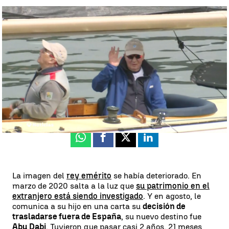
Los ocho viajes del rey emérito a España |
El rey Juan Carlos sale a
navegar, junto con su hija, la infanta Elena, en el 'Bribón'
Josu Larrea
Publicado:
17 de marzo de 2024, 17:54
Whatsapp
Facebook
X
Linkedin
La imagen del
rey emérito
se había deteriorado. En
marzo de 2020 salta a la luz que
su patrimonio en el
extranjero está siendo investigado
. Y en agosto, le
comunica a su hijo en una carta su
decisión de
trasladarse fuera de España
, su nuevo destino fue
Abu Dabi
. Tuvieron que pasar casi 2 años, 21 meses