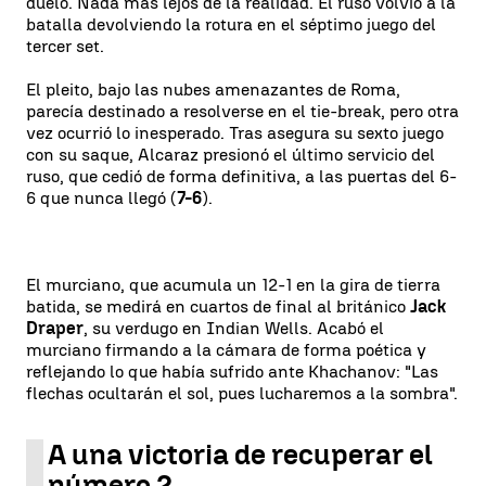
duelo. Nada más lejos de la realidad. El ruso volvió a la
batalla devolviendo la rotura en el séptimo juego del
tercer set.
El pleito, bajo las nubes amenazantes de Roma,
parecía destinado a resolverse en el tie-break, pero otra
vez ocurrió lo inesperado. Tras asegura su sexto juego
con su saque, Alcaraz presionó el último servicio del
ruso, que cedió de forma definitiva, a las puertas del 6-
6 que nunca llegó (
7-6
).
El murciano, que acumula un 12-1 en la gira de tierra
batida, se medirá en cuartos de final al británico
Jack
Draper
, su verdugo en Indian Wells. Acabó el
murciano firmando a la cámara de forma poética y
reflejando lo que había sufrido ante Khachanov: "Las
flechas ocultarán el sol, pues lucharemos a la sombra".
A una victoria de recuperar el
número 2