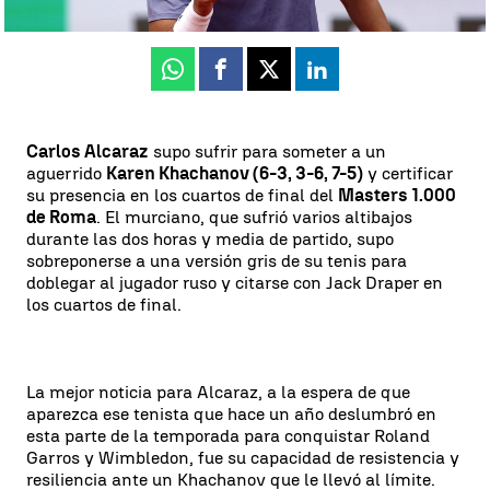
Publicado:
13 de mayo de 2025, 15:34
Whatsapp
Facebook
X
Linkedin
Carlos Alcaraz
supo sufrir para someter a un
aguerrido
Karen Khachanov (6-3, 3-6, 7-5)
y certificar
su presencia en los cuartos de final del
Masters 1.000
de Roma
. El murciano, que sufrió varios altibajos
durante las dos horas y media de partido, supo
sobreponerse a una versión gris de su tenis para
doblegar al jugador ruso y citarse con Jack Draper en
los cuartos de final.
La mejor noticia para Alcaraz, a la espera de que
aparezca ese tenista que hace un año deslumbró en
esta parte de la temporada para conquistar Roland
Garros y Wimbledon, fue su capacidad de resistencia y
resiliencia ante un Khachanov que le llevó al límite.