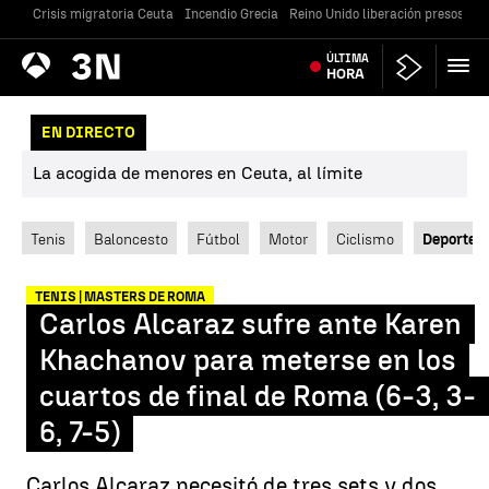
Crisis migratoria Ceuta
Incendio Grecia
Reino Unido liberación presos
Gu
Antena
ÚLTIMA
Noticias
3
HORA
EN DIRECTO
La acogida de menores en Ceuta, al límite
Tenis
Baloncesto
Fútbol
Motor
Ciclismo
Deportes
TENIS | MASTERS DE ROMA
Carlos Alcaraz sufre ante Karen
Khachanov para meterse en los
cuartos de final de Roma (6-3, 3-
6, 7-5)
Carlos Alcaraz necesitó de tres sets y dos