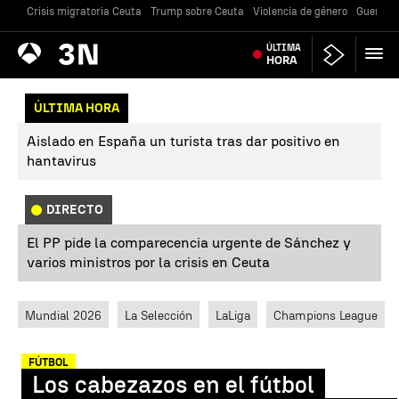
Crisis migratoria Ceuta
Trump sobre Ceuta
Violencia de género
Guerra U
Antena
ÚLTIMA
Noticias
3
HORA
ÚLTIMA HORA
Aislado en España un turista tras dar positivo en
hantavirus
DIRECTO
El PP pide la comparecencia urgente de Sánchez y
varios ministros por la crisis en Ceuta
Mundial 2026
La Selección
LaLiga
Champions League
FÚTBOL
Los cabezazos en el fútbol