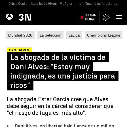
Crisis Ceuta
Juan Jesús Vivas
Mafia criminal
Incendios forestales
Vivi
Antena
ÚLTIMA
Noticias
3
HORA
Mundial 2026
La Selección
LaLiga
Champions League
DANI ALVES
La abogada de la víctima de
Dani Alves: "Estoy muy
indignada, es una justicia para
ricos"
La abogada Ester García cree que Alves
debe seguir en la cárcel al considerar que
"el riesgo de fuga es más alto".
Dani Alves, en libertad bajo fianza de un millón