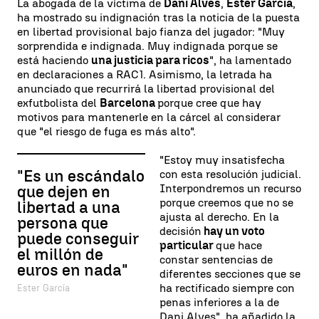
La abogada de la víctima de
Dani Alves
,
Ester García
,
ha mostrado su indignación tras la noticia de la puesta
en libertad provisional bajo fianza del jugador: "Muy
sorprendida e indignada. Muy indignada porque se
está haciendo
una justicia para ricos
", ha lamentado
en declaraciones a RAC1. Asimismo, la letrada ha
anunciado que recurrirá la libertad provisional del
exfutbolista del
Barcelona
porque cree que hay
motivos para mantenerle en la cárcel al considerar
que "el riesgo de fuga es más alto".
"Estoy muy insatisfecha
"Es un escándalo
con esta resolución judicial.
Interpondremos un recurso
que dejen en
porque creemos que no se
libertad a una
ajusta al derecho. En la
persona que
decisión
hay un voto
puede conseguir
particular
que hace
el millón de
constar sentencias de
euros en nada"
diferentes secciones que se
ha rectificado siempre con
Ester García
penas inferiores a la de
Dani Alves", ha añadido la