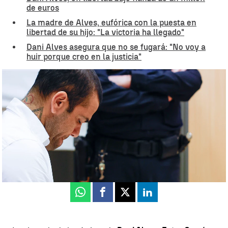
de euros
La madre de Alves, eufórica con la puesta en
libertad de su hijo: "La victoria ha llegado"
Dani Alves asegura que no se fugará: "No voy a
huir porque creo en la justicia"
La abogada de la víctima de Dani Alves, indignada |
Efe
Luis F. Castillo
Publicado:
20 de marzo de 2024, 16:50
Whatsapp
Facebook
X
Linkedin