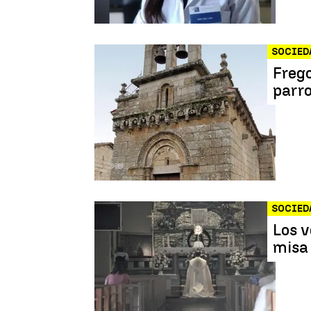
SOCIED
Frego
parr
SOCIED
Los v
misa