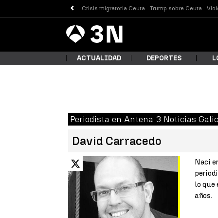
Crisis migratoria Ceuta
Trump sobre Ceuta
Vio
Antena
Noticias
3
ACTUALIDAD
DEPORTES
L
¿Qué
Periodista en Antena 3 Noticias Galic
David Carracedo
Nací e
X
period
lo que
años.
Busc