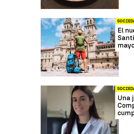
SOCIED
El nu
Santi
mayo
SOCIED
Una j
Compo
cumpl