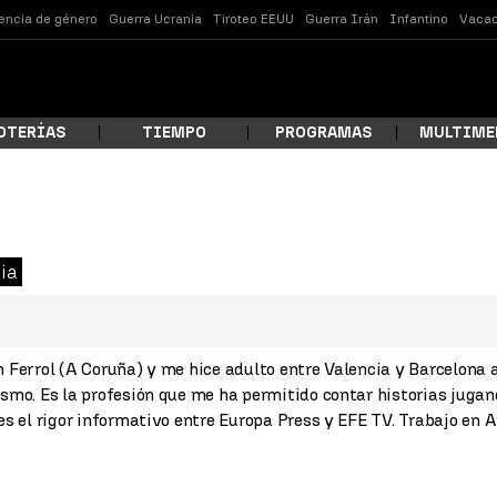
lencia de género
Guerra Ucrania
Tiroteo EEUU
Guerra Irán
Infantino
Vacac
OTERÍAS
TIEMPO
PROGRAMAS
MULTIME
 estás buscando?
ia
n Ferrol (A Coruña) y me hice adulto entre Valencia y Barcelona 
ismo. Es la profesión que me ha permitido contar historias jugan
 es el rigor informativo entre Europa Press y EFE TV. Trabajo en
ar