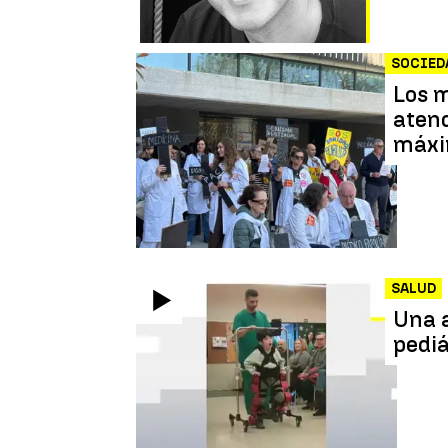
SOCIED
Los m
atend
máxi
SALUD
Una a
pediá