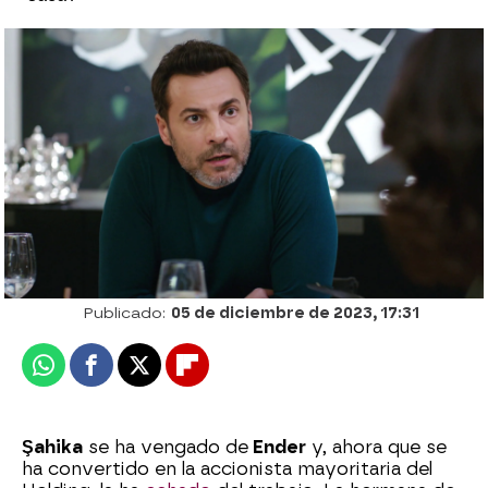
Ender intenta abrirle los ojos a Kaya: “Tu
hermana es una asesina”
Patri Bea
Publicado:
05 de diciembre de 2023, 17:31
Whatsapp
Facebook
X
Flipboard
Şahika
se ha vengado de
Ender
y, ahora que se
ha convertido en la accionista mayoritaria del