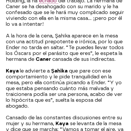
Holding, la ha
echado
del trabajo. La hermana de
Caner se ha desahogado con su marido y le ha
confesado que se le hará muy complicado seguir
viviendo con ella en la misma casa… ¡pero por él
lo va a intentar!
A la hora de la cena, Şahika aparece en la mesa
con una actitud prepotente e irónica, por lo que
Ender no tarda en saltar. “Te puedes llevar todos
los Óscars por el parásito que eres”, le espeta la
hermana de
Caner
cansada de sus indirectas.
Kaya
le advierte a
Şahika
que pare con ese
comportamiento y le pide tranquilidad en la
mesa, pero ella continúa picando a Ender. “Y yo
que estaba pensando cuánto más malvada y
traicionera podía ser una persona, acabo de ver
lo hipócrita que es”, suelta la esposa del
abogado.
Cansado de las constantes discusiones entre su
mujer y su hermana,
Kaya
se levanta de la mesa
y dice que se marcha: “Vamos a tomar el aire, ya