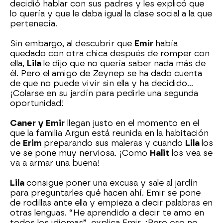
decidió hablar con sus padres y les explicó que
lo quería y que le daba igual la clase social a la que
pertenecía.
Sin embargo, al descubrir que
Emir
había
quedado con otra chica después de romper con
ella,
Lila
le dijo que no quería saber nada más de
él. Pero el amigo de Zeynep se ha dado cuenta
de que no puede vivir sin ella y ha decidido…
¡Colarse en su jardín para pedirle una segunda
oportunidad!
Caner y Emir
llegan justo en el momento en el
que la familia Argun está reunida en la habitación
de
Erim
preparando sus maleras y cuando
Lila
los
ve se pone muy nerviosa. ¡Como
Halit
los vea se
va a armar una buena!
Lila
consigue poner una excusa y sale al jardín
para preguntarles qué hacen ahí. Emir se pone
de rodillas ante ella y empieza a decir palabras en
otras lenguas. “He aprendido a decir te amo en
todos los idiomas”, explica Emir. ¡Pero eso no