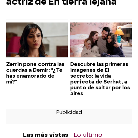
actriz de En tierra lejana
Zerrin pone contra las
Descubre las primeras
cuerdas a Demir: "¿Te
imágenes de El
has enamorado de
secreto: la vida
mí?"
perfecta de Serhat, a
punto de saltar por los
aires
Las más vistas
Lo último