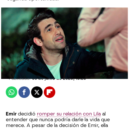
Lila se rebela contra sus padres por no
apoyar su relación con Emir
Ana Bermejo Lillo |
Patri Bea
Publicado:
05 de junio de 2023, 18:23
Whatsapp
Facebook
X
Flipboard
Emir
decidió
romper su relación con Lila
al
entender que nunca podría darle la vida que
merece. A pesar de la decisión de Emir, ella