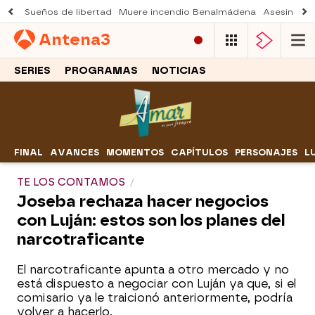
Sueños de libertad
Muere incendio Benalmádena
Asesinato a
Antena
3
SERIES
PROGRAMAS
NOTICIAS
FINAL
AVANCES
MOMENTOS
CAPÍTULOS
PERSONAJES
L
TE LOS CONTAMOS
Joseba rechaza hacer negocios
con Luján: estos son los planes del
narcotraficante
El narcotraficante apunta a otro mercado y no
está dispuesto a negociar con Luján ya que, si el
comisario ya le traicionó anteriormente, podría
volver a hacerlo.