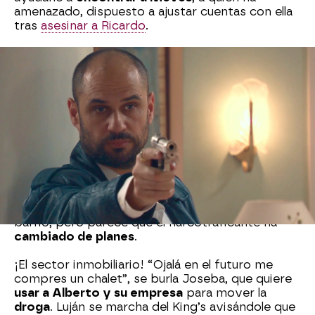
amenazado, dispuesto a ajustar cuentas con ella
tras
asesinar a Ricardo
.
Luján le pregunta a Joseba si ha pensado en el
asunto que tienen entre manos, pero el
narcotraficante
le sigue dando vueltas, para
después
rechazarle
: “No es recomendable hacer
negocios con
traidores
”, le dice, dejando
boquiabierto a Luján.
“Si lo han hecho una vez, pueden hacerlo una
segunda”, le avisa Joseba, con
mirada
desafiante
hacia el comisario. Éste le deja claro
que no dejará que
Joseba
meta su
droga
en el
barrio, pero parece que el narcotraficante ha
cambiado de planes
.
¡El sector inmobiliario! “Ojalá en el futuro me
compres un chalet”, se burla Joseba, que quiere
usar a Alberto y su empresa
para mover la
droga
. Luján se marcha del King’s avisándole que