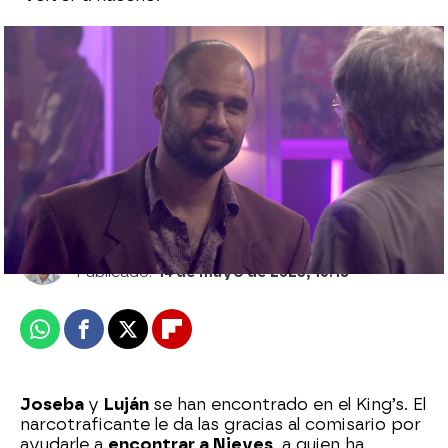
El público ha hablado: estas son las dos
escenas favoritas de los fans de ‘Amar es
para siempre’
Julián López
Publicado:
14 de mayo de 2023, 16:18
Whatsapp
Facebook
X
Flipboard
Joseba
y
Luján
se han encontrado en el King’s. El
narcotraficante le da las gracias al comisario por
ayudarle a
encontrar a Nieves
, a quien ha