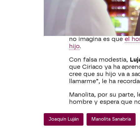
decidido
ganarse la con
cosas sobre el joven.
En el supermercado, el c
mujer por haber pensado
no imagina es que
el ho
hijo
.
Con falsa modestia,
Luj
que Ciriaco ya ha apren
cree que su hijo va a sa
llamarme”, le ha recorda
Manolita, por su parte, 
hombre y espera que no 
Joaquín Luján
Manolita Sanabria