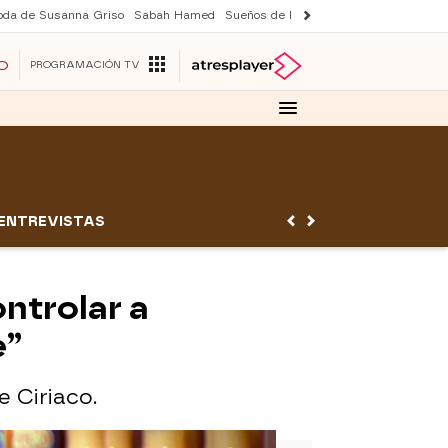
oda de Susanna Griso
Sabah Hamed
Sueños de libertad
Suri y Tom Cruise
O
PROGRAMACIÓN TV
ENTREVISTAS
ontrolar a
e”
e Ciriaco.