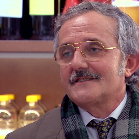
Whatsapp
Facebook
X
Flipboa
7:09
de que Ciriaco
nunca va a traicionarlo
 tan seguro de sus palabras, ha