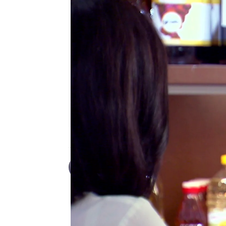
Desirée Castillo
Publicado:
30 de enero de 2023, 1
Jeros
está convencido 
y, aunque Luján no está