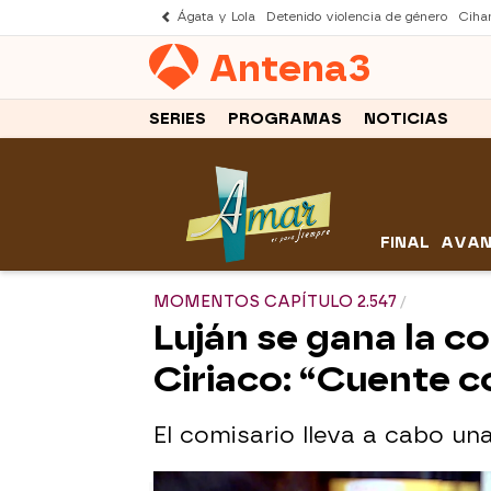
Ágata y Lola
Detenido violencia de género
Cihan
Antena
3
SERIES
PROGRAMAS
NOTICIAS
FINAL
AVAN
MOMENTOS CAPÍTULO 2.547
Luján se gana la c
Ciriaco: “Cuente c
El comisario lleva a cabo un