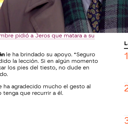
fianza de Manolita
para descubrir más
omisario le ha pedido disculpas a la
 mal de Ciriaco, pero lo que Manolita
mbre pidió a Jeros que matara a su
L
án
le ha brindado su apoyo. “Seguro
dido la lección. Si en algún momento
car los pies del tiesto, no dude en
do.
le ha agradecido mucho el gesto al
tenga que recurrir a él.