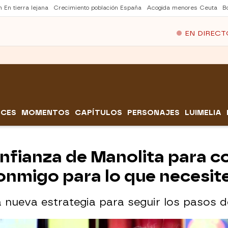
 En tierra lejana
Crecimiento población España
Acogida menores Ceuta
B
EN DIRECT
CES
MOMENTOS
CAPÍTULOS
PERSONAJES
LUIMELIA
onfianza de Manolita para c
onmigo para lo que necesit
a nueva estrategia para seguir los pasos d