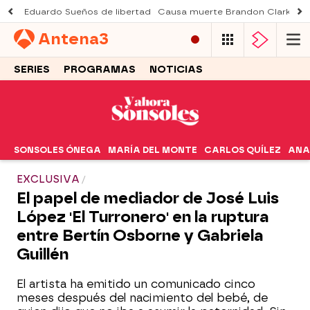
Eduardo Sueños de libertad
Causa muerte Brandon Clarke
M
Antena
3
SERIES
PROGRAMAS
NOTICIAS
SONSOLES ÓNEGA
MARÍA DEL MONTE
CARLOS QUÍLEZ
ANA
EXCLUSIVA
El papel de mediador de José Luis
López 'El Turronero' en la ruptura
entre Bertín Osborne y Gabriela
Guillén
El artista ha emitido un comunicado cinco
meses después del nacimiento del bebé, de