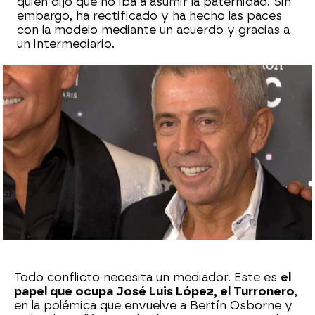
quien dijo que no iba a asumir la paternidad. Sin
embargo, ha rectificado y ha hecho las paces
con la modelo mediante un acuerdo y gracias a
un intermediario.
Sara Ruiz
Publicado:
12 de junio de 2024, 19:22
Whatsapp
Facebook
X
Flipboard
Todo conflicto necesita un mediador. Este es
el
papel que ocupa José Luis López, el Turronero
,
en la polémica que envuelve a Bertín Osborne y