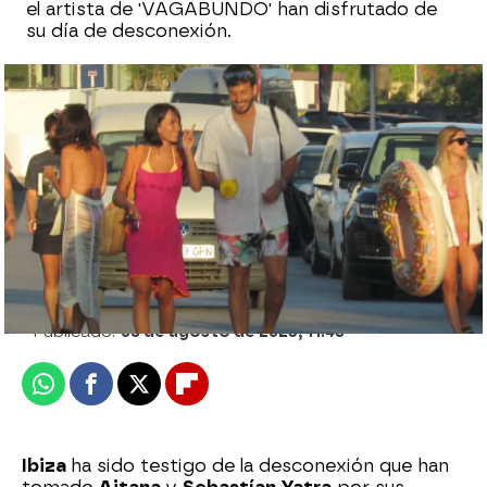
el artista de 'VAGABUNDO' han disfrutado de
su día de desconexión.
¡Dos temazos! El duelo en redes de Aitana
y Sebastián Yatra por la canción del
verano
Beni López
Publicado:
08 de agosto de 2023, 11:48
Whatsapp
Facebook
X
Flipboard
Ibiza
ha sido testigo de la desconexión que han