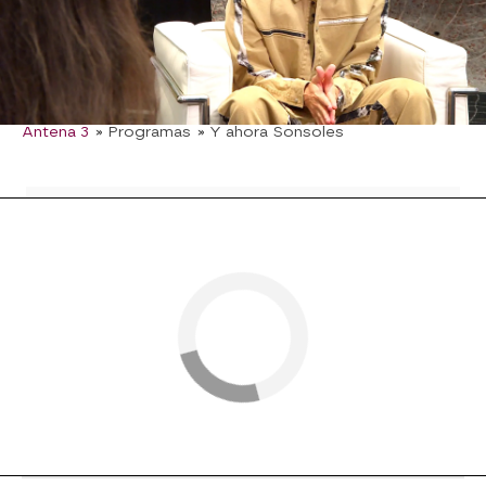
curiosos.
Aitana
Sebastián Yatra La Voz Kids
Ibiza
Antena 3
» Programas
» Y ahora Sonsoles