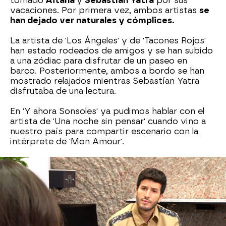
tomado
Aitana
y
Sebastían Yatra
por sus
vacaciones. Por primera vez, ambos artistas
se
han dejado ver naturales y cómplices.
La artista de 'Los Ángeles' y de 'Tacones Rojos'
han estado rodeados de amigos y se han subido
a una zódiac para disfrutar de un paseo en
barco. Posteriormente, ambos a bordo se han
mostrado relajados mientras Sebastían Yatra
disfrutaba de una lectura.
En 'Y ahora Sonsoles' ya pudimos hablar con el
artista de 'Una noche sin pensar' cuando vino a
nuestro país para compartir escenario con la
intérprete de 'Mon Amour'.
Sus anteriores compromisos con la música, no
han evitado que el colombiano disfrute de su
estancia en nuestro país. En ese día que pasó
con Aitana, ambos pusieron
rumbo a la playa
por la tarde. Se dejaron ver
paseando y
sonriendo
juntos ajenos a las miradas de los más