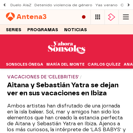
Duelo AlaZ
Detenido violencia de género
Yas verano
Creci
Antena
3
SERIES
PROGRAMAS
NOTICIAS
SONSOLES ÓNEGA
MARÍA DEL MONTE
CARLOS QUÍLEZ
ANA
VACACIONES DE 'CELEBRITIES'
Aitana y Sebastián Yatra se dejan
ver en sus vacaciones en Ibiza
Ambos artistas han disfrutado de una jornada
en la isla balear. Sol, mar y amigos han sido los
elementos que han creado la estancia perfecta
de Aitana y Sebastián Yatra en Ibiza. Ajenos a
los más curiosos, la intérprete de 'LAS BABYS' y