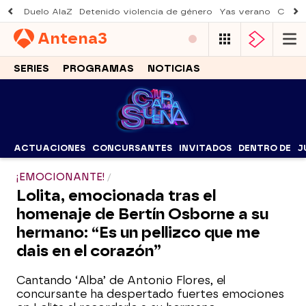
Duelo AlaZ
Detenido violencia de género
Yas verano
Creci
Antena
3
SERIES
PROGRAMAS
NOTICIAS
ACTUACIONES
CONCURSANTES
INVITADOS
DENTRO DE
J
¡EMOCIONANTE!
Lolita, emocionada tras el
homenaje de Bertín Osborne a su
hermano: “Es un pellizco que me
dais en el corazón”
Cantando ‘Alba’ de Antonio Flores, el
concursante ha despertado fuertes emociones