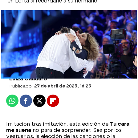
en Lolita al recordarle a su hermano.
Momento inolvidable: Bertín Osborne
canta ‘Alba’ como Antonio Flores ante
los ojos de Lolita
Luiza Cauduro
Publicado:
27 de abril de 2025, 16:25
Whatsapp
Facebook
X
Flipboard
Imitación tras imitación, esta edición de
Tu cara
me suena
no para de sorprender. Sea por los
vestuarios, la elección de las canciones o la