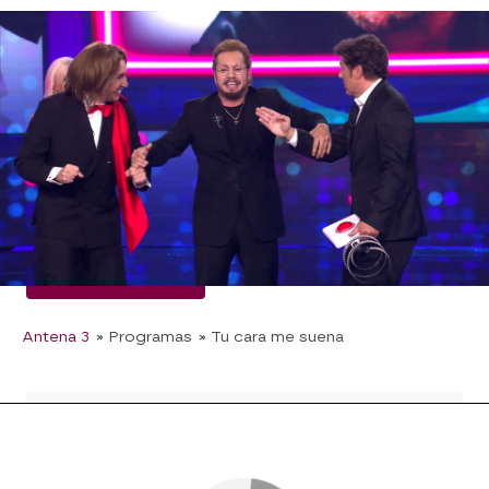
El cántabro se pone la bata de cola para
interpretar con el alma la conocida copla 'María
de la O'.
"Esto es historia de la televisión", ha asegurado
Manel Fuente al ver cómo David Bustamante se
transforma en una reina de la copla. No te
pierdas la próxima gala de Tu cara me suena, el
viernes a las 22:00 horas en Antena 3.
David Bustamante
Antena 3
» Programas
» Tu cara me suena