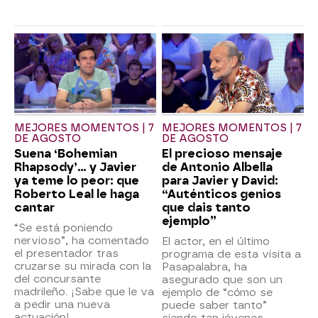
MEJORES MOMENTOS | 7
MEJORES MOMENTOS | 7
DE AGOSTO
DE AGOSTO
Suena ‘Bohemian
El precioso mensaje
Rhapsody’... y Javier
de Antonio Albella
ya teme lo peor: que
para Javier y David:
Roberto Leal le haga
“Auténticos genios
cantar
que dais tanto
ejemplo”
“Se está poniendo
nervioso”, ha comentado
El actor, en el último
el presentador tras
programa de esta visita a
cruzarse su mirada con la
Pasapalabra, ha
del concursante
asegurado que son un
madrileño. ¡Sabe que le va
ejemplo de “cómo se
a pedir una nueva
puede saber tanto”
actuación!