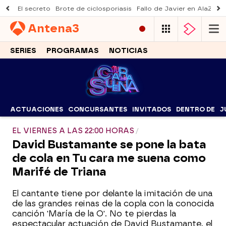
El secreto
Brote de ciclosporiasis
Fallo de Javier en AlaZ
Mu
Antena
3
SERIES
PROGRAMAS
NOTICIAS
ACTUACIONES
CONCURSANTES
INVITADOS
DENTRO DE
J
EL VIERNES A LAS 22:00 HORAS
David Bustamante se pone la bata
de cola en Tu cara me suena como
Marifé de Triana
El cantante tiene por delante la imitación de una
de las grandes reinas de la copla con la conocida
canción 'María de la O'. No te pierdas la
espectacular actuación de David Bustamante, el