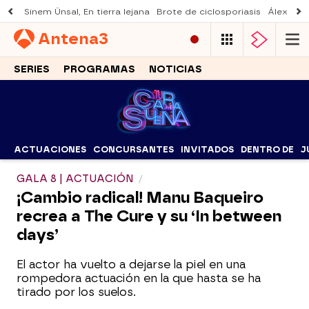
Sinem Ünsal, En tierra lejana
Brote de ciclosporiasis
Álex O'D
Antena
3
SERIES
PROGRAMAS
NOTICIAS
ACTUACIONES
CONCURSANTES
INVITADOS
DENTRO DE
J
GALA 8 | ACTUACIÓN
¡Cambio radical! Manu Baqueiro
recrea a The Cure y su ‘In between
days’
El actor ha vuelto a dejarse la piel en una
rompedora actuación en la que hasta se ha
tirado por los suelos.