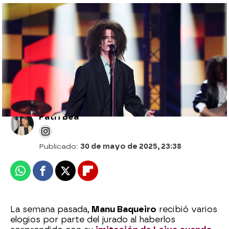
Melani consigue su segunda victoria en
una gala marcada por grandes
actuaciones y visitas especiales
Patri Bea
Publicado:
30 de mayo de 2025, 23:38
Whatsapp
Facebook
X
Flipboard
La semana pasada,
Manu Baqueiro
recibió varios
elogios por parte del jurado al haberlos