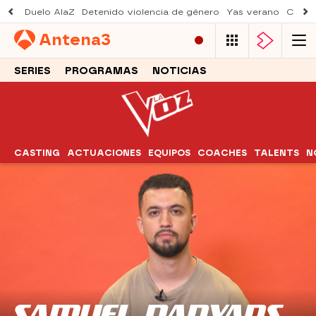
Duelo AlaZ
Detenido violencia de género
Yas verano
Creci
Antena
3
SERIES
PROGRAMAS
NOTICIAS
CASTING
ACTUACIONES
EQUIPOS
COACHES
TALENTS
N
SAMUEL DANYANS