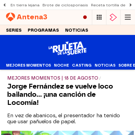
En tierra lejana
Brote de ciclosporiasis
Receta tortilla de pist
Antena
3
SERIES
PROGRAMAS
NOTICIAS
MEJORES MOMENTOS
NOCHE
CASTING
NOTICIAS
SOBRE 
MEJORES MOMENTOS | 18 DE AGOSTO
Jorge Fernández se vuelve loco
bailando... ¡una canción de
Locomía!
En vez de abanicos, el presentador ha tenido
que usar pañuelos de papel.