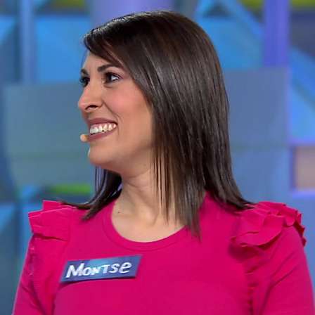
Whatsapp
Facebook
X
Flipboa
villa en su paso por ‘La ruleta de la
, nada más comenzar, se ha llevado 100