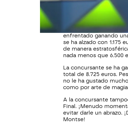
euros en el panel de pru
letra oculta ha logrado 
con 950 euros en el mar
Montse ha resuelto todo
enfrentado ganando unas
se ha alzado con 1.175 e
de manera estratosféric
nada menos que 6.500 e
La concursante se ha ga
total de 8.725 euros. Pe
no le ha gustado mucho
como por arte de magia
A la concursante tampoco
Final. ¡Menudo moment
evitar darle un abrazo.
Montse!