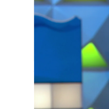
Marta Carralero
Madrid
Publicado:
11 de agosto de 2022, 15:00
Montse ha jugado de mara
suerte’. La concursante