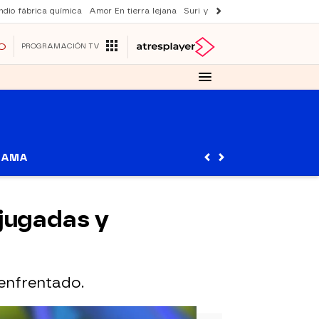
ndio fábrica química
Amor En tierra lejana
Suri y Tom Cruise
La ruleta de 
O
PROGRAMACIÓN TV
RAMA
 jugadas y
enfrentado.