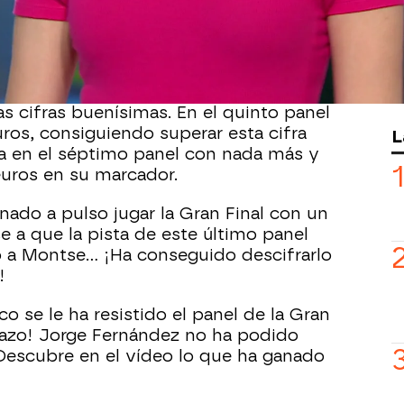
eba de velocidad. En el panel de la
llevarse el súper comodín y resolverlo
cador.
s los paneles a los que se ha
 cifras buenísimas. En el quinto panel
uros, consiguiendo superar esta cifra
L
a en el séptimo panel con nada más y
uros en su marcador.
nado a pulso jugar la Gran Final con un
se a que la pista de este último panel
 a Montse… ¡Ha conseguido descifrarlo
!
 se le ha resistido el panel de la Gran
azo! Jorge Fernández no ha podido
 ¡Descubre en el vídeo lo que ha ganado