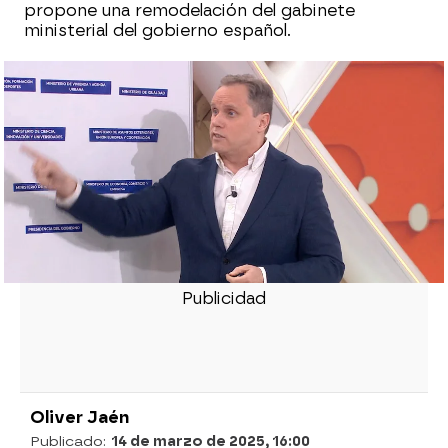
propone una remodelación del gabinete
ministerial del gobierno español.
La motosierra de Daniel Lacalle para
recortar 180.000 euros en gasto público
¿España va como un cohete? según 'The
Economist' sí: Tenso debate entre Daniel
Lacalle y Afra Blanco
Varsavsky, sobre los planes de Milei: "De
la derecha a veces vienen planes que uno
diría que tendrían que venir de la
izquierda"
Oliver Jaén
Publicado:
14 de marzo de 2025, 16:00