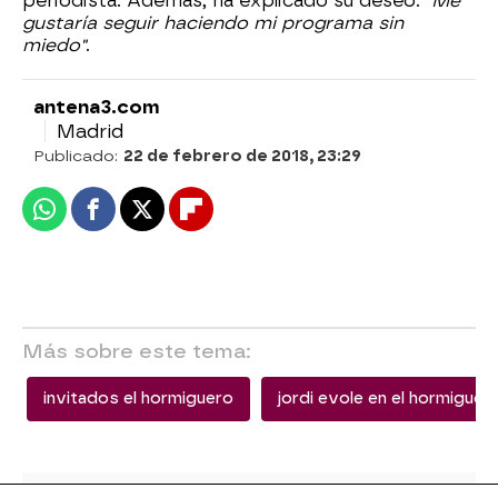
periodista. Además, ha explicado su deseo:
"Me
gustaría seguir haciendo mi programa sin
miedo"
.
antena3.com
Madrid
Publicado:
22 de febrero de 2018, 23:29
Whatsapp
Facebook
X
Flipboard
Más sobre este tema:
invitados el hormiguero
jordi evole en el hormiguer