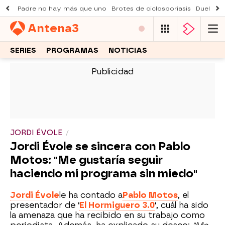
Padre no hay más que uno
Brotes de ciclosporiasis
Duelo Al
Antena
3
SERIES
PROGRAMAS
NOTICIAS
-
JORDI ÉVOLE
Jordi Évole se sincera con Pablo
Motos: "Me gustaría seguir
haciendo mi programa sin miedo"
Jordi Évole
le ha contado a
Pablo Motos
, el
presentador de
'
El Hormiguero 3.0
'
, cuál ha sido
la amenaza que ha recibido en su trabajo como