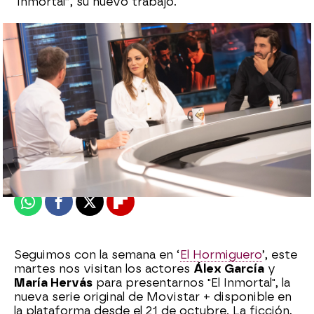
Inmortal”, su nuevo trabajo.
El Hormiguero
Madrid
Actualizado:
25 de octubre de 2022, 22:20
Publicado:
25 de octubre de 2022, 08:20
Whatsapp
Facebook
X
Flipboard
Seguimos con la semana en ‘
El Hormiguero
’, este
martes nos visitan los actores
Álex García
y
María Hervás
para presentarnos "El Inmortal", la
nueva serie original de Movistar + disponible en
la plataforma desde el 21 de octubre. La ficción,