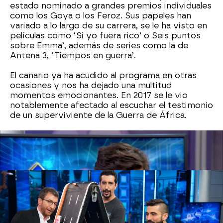
estado nominado a grandes premios individuales
como los Goya o los Feroz. Sus papeles han
variado a lo largo de su carrera, se le ha visto en
películas como ‘Si yo fuera rico’ o Seis puntos
sobre Emma’, además de series como la de
Antena 3, ‘Tiempos en guerra’.
El canario ya ha acudido al programa en otras
ocasiones y nos ha dejado una multitud
momentos emocionantes. En 2017 se le vio
notablemente afectado al escuchar el testimonio
de un superviviente de la Guerra de África.
Incluso, pudimos apreciar sus grandes dotes de
conducción gracias a un experimento de Marron.
Por su parte, María Hervás es una actriz
española conocida tanto en cine, como en
televisión y teatro. En 2020 ganó el premio
Fotogramas de plata a mejor actriz de teatro,