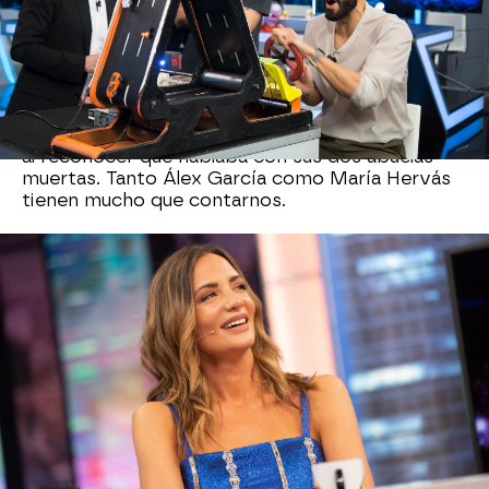
gracias a su papel en ‘Jauría’. También ha
participado en largometrajes como ‘La familia
perfecta’ o series de la talla de ‘La cocinera de
Castamar’.
En una de sus intervenciones en ‘
El Hormiguero
’,
la madrileña puso la piel de gallina a Pablo Motos
al reconocer que hablaba con sus dos abuelas
muertas. Tanto Álex García como María Hervás
tienen mucho que contarnos.
María Hervás
El Hormiguero
Álex García
Antena 3
» Programas
» El Hormiguero
» Invitados