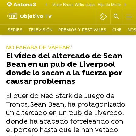
Mujer Bruce Willis culpa
Objetivo TV
SERIES
TELEVISIÓN
PREMIOS Y FESTIVALES
CINE
NOS
NO PARABA DE VAPEAR
El vídeo del altercado de Sean
Bean en un pub de Liverpool
donde lo sacan a la fuerza por
causar problemas
El querido Ned Stark de Juego de
Tronos, Sean Bean, ha protagonizado
un altercado en un pub de Liverpool
donde ha acabado forcejeando con
el portero hasta que le han vetado