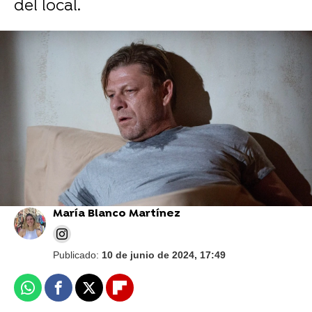
del local.
Vídeo: hulu | Foto: Cordon Press
"¿Qué pasó?": Sean Bean revela que no le
ha interesado ver 'Juego de Tronos'
después de su muerte como Ned Stark
María Blanco Martínez
Publicado:
10 de junio de 2024, 17:49
Whatsapp
Facebook
X
Flipboard