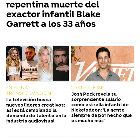
repentina muerte del
exactor infantil Blake
Garrett a los 33 años
EN PLENA
DRAKE Y JOSH
TRANSFORMACIÓN
Josh Peck revela su
sorprendente salario
La televisión busca
como estrella infantil de
nuevos líderes creativos:
Nickelodeon: "La gente
así está cambiando la
siempre da por hecho que
demanda de talento en la
es mucho más"
industria audiovisual