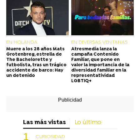
EN HOLANDA
EN DIVERSAS VENTANAS
Muere a los 28 años Mats
Atresmedia lanza la
Grotenbreg, estrella de
campaña Contenido
The Bachelorette y
Familiar, que pone en
futbolista, tras un trágico
valor la importancia de la
accidente de barco: Hay
diversidad familiar en la
un detenido
representatividad
LGBTIQ+
Las más vistas
Lo último
CURIOSIDAD