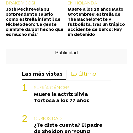
DRAKE Y JOSH
EN HOLANDA
Josh Peck revela su
Muere a los 28 años Mats
sorprendente salario
Grotenbreg, estrella de
como estrella infantil de
The Bachelorette y
Nickelodeon: "La gente
futbolista, tras un trágico
siempre da por hecho que
accidente de barco: Hay
es mucho más"
un detenido
Las más vistas
Lo último
SUFRÍA CÁNCER
Muere la actriz Silvia
Tortosa a los 77 años
CURIOSIDAD
¿Te diste cuenta? El padre
de Sheldon en 'Young