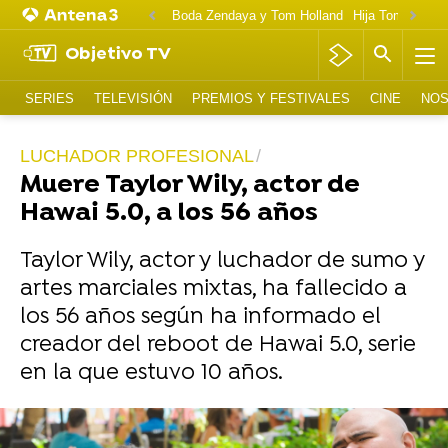
Boda Zendaya y Tom Holland
Hija Tom Cruise 
Objetivo TV
SERIES
TELEVISIÓN
PREMIOS Y FESTIVALES
CINE
NOS
LUCHADOR PROFESIONAL
Muere Taylor Wily, actor de
Hawai 5.0, a los 56 años
Taylor Wily, actor y luchador de sumo y
artes marciales mixtas, ha fallecido a
los 56 años según ha informado el
creador del reboot de Hawai 5.0, serie
en la que estuvo 10 años.
Foto: Cordon Press