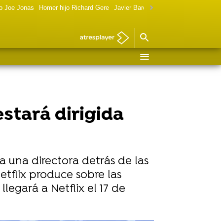
o Joe Jonas
Homer hijo Richard Gere
Javier Bardem política
Marilyn Monr
stará dirigida
a una directora detrás de las
etflix produce sobre las
llegará a Netflix el 17 de