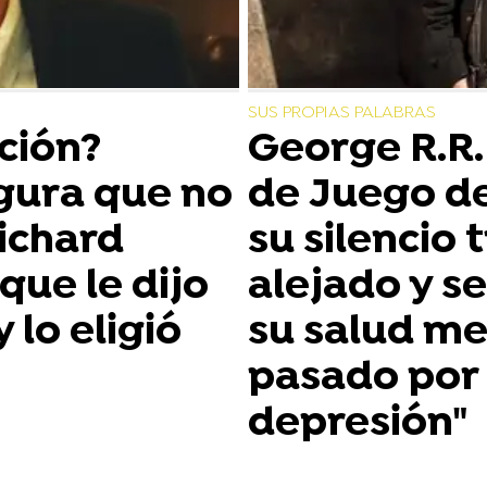
SUS PROPIAS PALABRAS
ción?
George R.R.
gura que no
de Juego d
Richard
su silencio
que le dijo
alejado y s
lo eligió
su salud me
pasado por 
depresión"