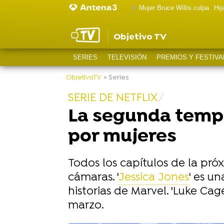
Mujer Bruce Willis culpa
Hij
Objetivo TV
SERIES
TELEVISIÓN
PREMIOS Y FESTIVA
ObjetivoTV
» Series
SERIE DE NETFLIX
La segunda tempo
por mujeres
Todos los capítulos de la pró
cámaras. '
Jessica Jones
' es u
historias de Marvel. 'Luke Cag
marzo.
-