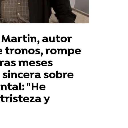
 Martin, autor
e tronos, rompe
 tras meses
e sincera sobre
ntal: "He
tristeza y