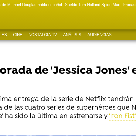
a de Michael Douglas habla español
Sueldo Tom Holland SpiderMan
Fracas
LES
CINE
NOSTALGIA TV
ANÁLISIS
AUDIENCIAS
rada de 'Jessica Jones' e
xima entrega de la serie de Netflix tendrán 
na de las cuatro series de superhéroes que N
e' ha sido la última en estrenarse y
'Iron Fist'