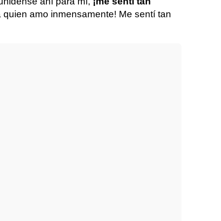
nidense ahí para mí,
¡me sentí tan
a quien amo inmensamente! Me sentí tan