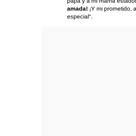
papá y a mi mamá estadou
amada!
¡Y mi prometido, 
especial".