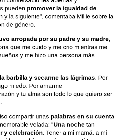
n conversaciones abiertas y
jos pueden
promover la igualdad de
 y la siguiente", comentaba Millie sobre la
ón de género.
uvo arropada por su padre y su madre
,
rsona que me cuidó y me crio mientras me
 sueños y me hizo una persona más
la barbilla y secarme las lágrimas
. Por
ngo miedo. Por amarme
razón y tu alma son todo lo que quiero ser
.
iso compartir unas
palabras en su cuenta
memorable velada: "
Una noche
tan
r y celebración
. Tener a mi mamá, a mi