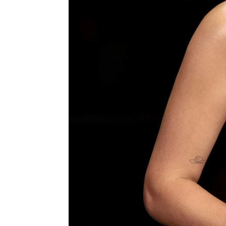
J. Carlos López Ruedas
Publicado:
09 de noviembre de 2023, 
Millie Bobby Brown
ha s
Glamour Women Of The 
Center de Nueva York.