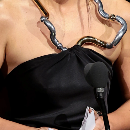
Whatsapp
Facebook
X
Flipboa
16:10
ido
una de las galardonadas
en la
Year
celebrada en el Jazz at Lincoln