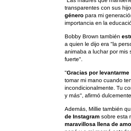
"Las madres que mantiene
transparentes con sus hi
género
para mi generación
importancia en la educaci
Bobby Brown también
est
a quien le dijo era "la pe
animaba a luchar por mis
fuerte".
"
Gracias por levantarme 
tomar mi mano cuando te
incondicionalmente. Tu co
y más", afirmó dulcemente
Además, Millie también qu
de Instagram
sobre esta 
maravillosa llena de amo