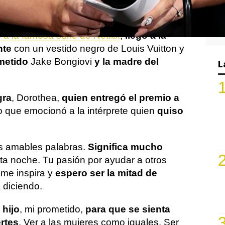
ngs, quien recientemente revelaba que
a la famosa serie de Netflix
,
llegó a la
nte
con un vestido negro de Louis Vuitton y
metido
Jake Bongiovi
y la madre del
L
gra
, Dorothea,
quien entregó el premio a
o que emocionó a la intérprete quien
quiso
us amables palabras.
Significa mucho
ta noche. Tu pasión por ayudar a otros
 me inspira y
espero ser la mitad de
 diciendo.
 hijo
, mi prometido,
para que se sienta
rtes
. Ver a las mujeres como iguales. Ser