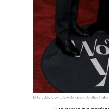
Millie Bobby Brown, Jake Bongiovi y Dorothea Hurle