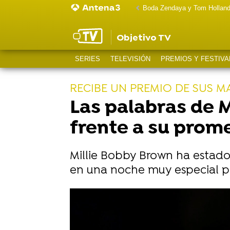
Boda Zendaya y Tom Hollan
Objetivo TV
SERIES
TELEVISIÓN
PREMIOS Y FESTIVA
RECIBE UN PREMIO DE SUS 
Las palabras de M
frente a su prom
Millie Bobby Brown ha estado
en una noche muy especial par
Millie Bobby Brown denuncia que adu