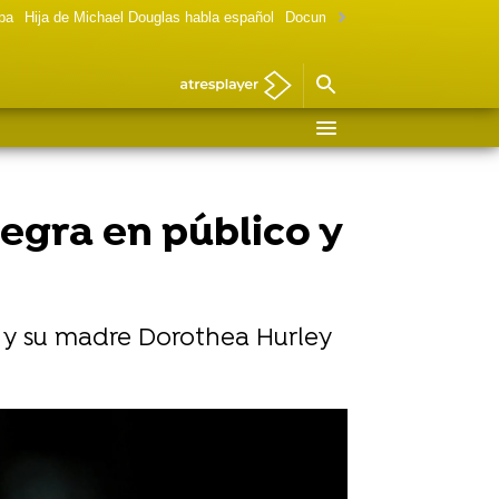
lpa
Hija de Michael Douglas habla español
Documental Las chicas Gilmore
egra en público y
 y su madre Dorothea Hurley
e Stranger Things con solo 13 años