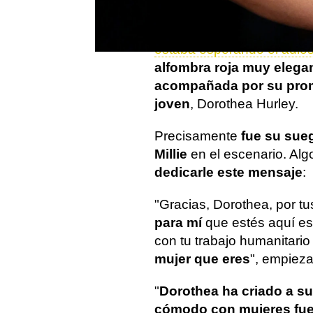
La actriz de Stranger Thi
estaba esperando el adiós 
alfombra roja muy elega
acompañada por su pro
joven
, Dorothea Hurley.
Precisamente
fue su sue
Millie
en el escenario. Alg
dedicarle este mensaje
:
"Gracias, Dorothea, por t
para mí
que estés aquí es
con tu trabajo humanitario
mujer que eres
", empieza
"
Dorothea ha criado a su
cómodo con mujeres fue