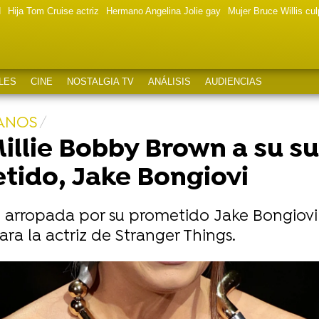
d
Hija Tom Cruise actriz
Hermano Angelina Jolie gay
Mujer Bruce Willis cu
LES
CINE
NOSTALGIA TV
ANÁLISIS
AUDIENCIAS
MANOS
illie Bobby Brown a su su
etido, Jake Bongiovi
 arropada por su prometido Jake Bongiovi
a la actriz de Stranger Things.
ltos la trataran de "niñata" y "estúpida" tras la fama d