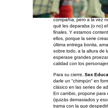
jueves, 21 de septiembre, 
entera. Lo cierto es que 
serán los últimos moment
compañía, pero a la vez 
qué les deparaba (o no) el
finales. Y estamos content
ellos, porque la serie cr
última entrega bonita, ama
sobre todo, a la altura de
esperase grandes proezas n
calidad con los personajes
Para su cierre,
Sex Educat
darle un "chimpún" en for
clásico en las series de a
En cambio, propone para 
(quizás demasiados y eso 
trama con la que despedir