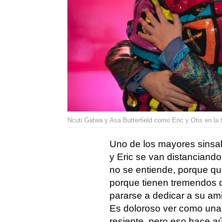
Ncuti Gatwa y Asa Butterfield como Eric y Otis en la
Uno de los mayores sinsa
y Eric se van distanciando
no se entiende, porque qu
porque tienen tremendos
pararse a dedicar a su am
Es doloroso ver como una 
resiente, pero eso hace aú