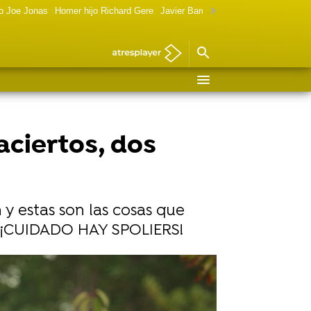
o Joe Jonas
Homer hijo Richard Gere
Javier Bardem política
Marilyn Monr
aciertos, dos
y estas son las cosas que
. ¡CUIDADO HAY SPOLIERS!
nnor Swindells (Adam)