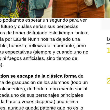
en Netflix, pero nosotros ya la hemos visto
da mucha pena consumir tan rápido los que
os que pasaremos con Otis, Maeve, Eric y
no podíamos esperar un segundo para ver
 futuro y cuáles serían sus peripecias
os de haber disfrutado este tiempo junto a
L
eada por Laurie Nunn nos ha dejado una
ble, honesta, reflexiva e importante, pero
 las expectativas (siempre y cuando uno no
i fuegos artificiales, sino tiempo de
).
ion se escapa de la clásica forma
de
ma de graduación de los alumnos (todo un
dolescentes), de boda u otro evento social.
cada uno de sus personajes principales
la hace a veces dispersa) una última
les, aunque queda patente que no es lo