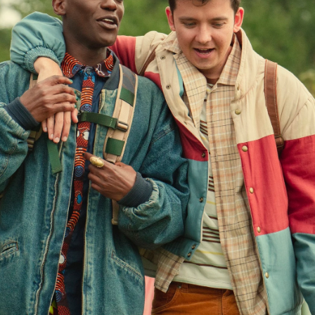
Whatsapp
Facebook
X
Flipboa
13:30
Sex Education
, la cuarta, se estrenó este