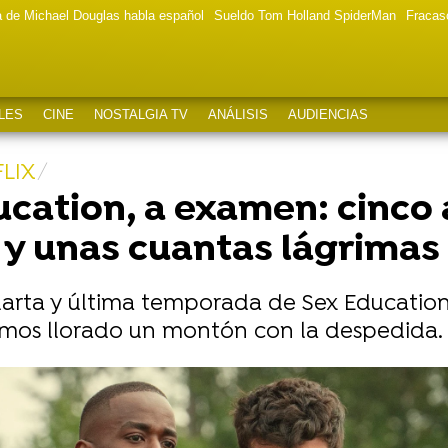
a de Michael Douglas habla español
Sueldo Tom Holland SpiderMan
Fracas
LES
CINE
NOSTALGIA TV
ANÁLISIS
AUDIENCIAS
FLIX
ducation, a examen: cinco 
y unas cuantas lágrimas
arta y última temporada de Sex Education 
hemos llorado un montón con la despedida
off) salen en 'Sex Education' pero ninguno de ellos es Co
edad que 'Sex Education' le ayudó a superar