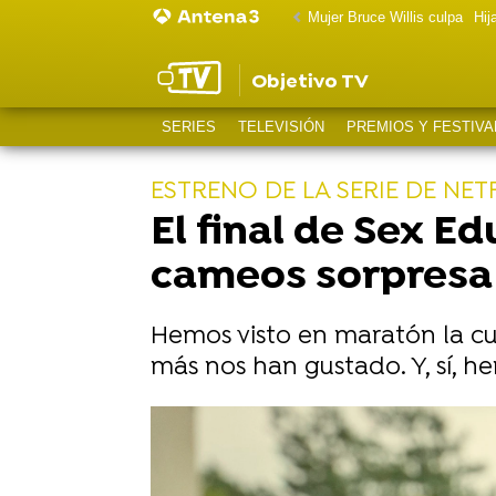
Mujer Bruce Willis culpa
Hij
Objetivo TV
SERIES
TELEVISIÓN
PREMIOS Y FESTIVA
ESTRENO DE LA SERIE DE NET
El final de Sex E
cameos sorpresa 
Hemos visto en maratón la cu
más nos han gustado. Y, sí, 
Los hijos de Alistair Petrie (Mr Gr
Aimee Lou Wood habla de la enferm