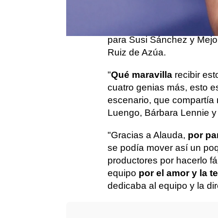
los más codiciados de los
convertido en la
Mejor Act
que también ha sumado lo
para Susi Sánchez y Mejor
Ruiz de Azúa.
"
Qué maravilla
recibir e
cuatro genias más, esto es
escenario, que compartía 
Luengo, Bárbara Lennie y
"Gracias a Alauda,
por par
se podía mover así un poq
productores por hacerlo fác
equipo
por el amor y la t
dedicaba al equipo y la di