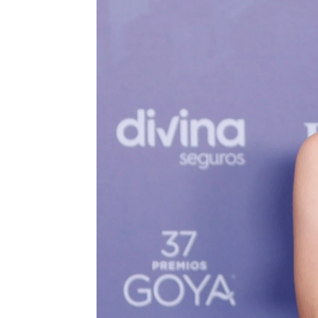
Isabel S. Samaniego
Publicado:
12 de febrero de 2023, 02:
'Cinco lobitos'
se ha llev