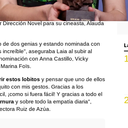
Premios Goya
. Laia Costa
se ha
riz
por su papel protagonista en la cinta,
s galardones de Mejor Actriz de Reparto
 Dirección Novel para su cineasta, Alauda
sto de dos genias y estando nominada con
L
 increíble", aseguraba Laia al subir al
nominación con Anna Castillo, Vicky
 Marina Foïs.
ir estos lobitos
y pensar que uno de ellos
uito con mis gestos. Gracias a los
il, ¡como si fuera fácil! Y gracias a todo el
ernura
y sobre todo la empatía diaria",
rectora Ruiz de Azúa.