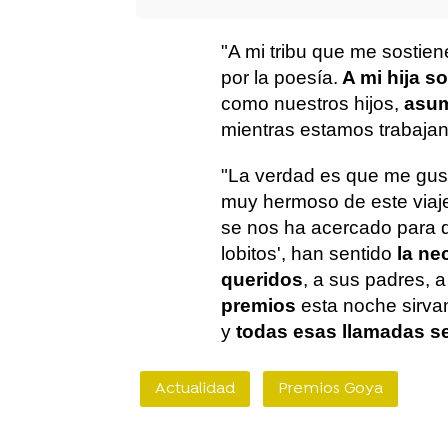
"A mi tribu que me sostien
por la poesía.
A mi hija s
como nuestros hijos,
asum
mientras estamos trabaja
"La verdad es que me gust
muy hermoso de este viaj
se nos ha acercado para d
lobitos', han sentido
la ne
queridos
, a sus padres, a
premios
esta noche sirva
y
todas esas llamadas s
Actualidad
Premios Goya