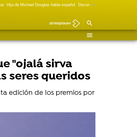
lpa
Hija de Michael Douglas habla español
Documental Las chicas Gilmore
e "ojalá sirva
us seres queridos
sta edición de los premios por
dar un western y matar a un francés"
iera Kate Winslet en 'Titanic'