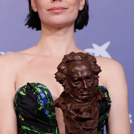
Whatsapp
Facebook
X
Flipboa
08
ado su tercer premio de la noche y uno de