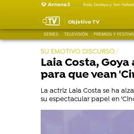
Boda Zendaya y Tom Hollan
Objetivo TV
SERIES
TELEVISIÓN
PREMIOS Y FESTIVA
SU EMOTIVO DISCURSO
Laia Costa, Goya 
para que vean 'Ci
La actriz Laia Costa se ha al
su espectacular papel en 'Cinc
Luis Zahera, tras llevarse el Goya 
El impactante look de Eduardo Casa