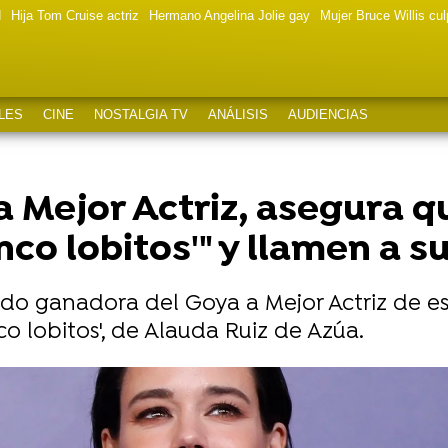
d
Hija Tom Cruise actriz
Hermano Angelina Jolie gay
Mujer Bruce Willis cu
LES
CINE
NOSTALGIA TV
ANÁLISIS
AUDIENCIAS
a Mejor Actriz, asegura qu
nco lobitos'" y llamen a s
zado ganadora del Goya a Mejor Actriz de e
o lobitos', de Alauda Ruiz de Azúa.
a Mejor Actor Reparto por 'As bestas': "Siempre quise ro
nova en los Goya con un collar de diamantes que ya quis