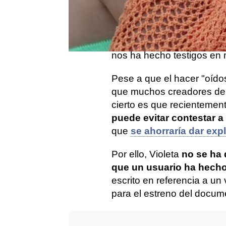
Violeta Mangriñán
ha hec
mensaje que ella misma 
para bien o para mal, son
influencer entre su comun
nos ha hecho testigos en
Pese a que el hacer "oídos 
que muchos creadores de c
cierto es que recientemen
puede evitar contestar a
que
se ahorraría dar exp
Por ello, Violeta
no se ha 
que un usuario ha hech
escrito en referencia a un 
para el estreno del docum