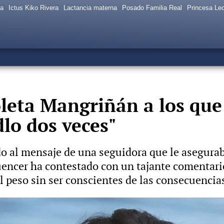
sa
Ictus Kiko Rivera
Lactancia materna
Posado Familia Real
Princesa Le
leta Mangriñán a los que 
lo dos veces"
o al mensaje de una seguidora que le asegurab
uencer ha contestado con un tajante comentario
 peso sin ser conscientes de las consecuencias
os las arañas vasculares de su pierna: "Me da bastante 