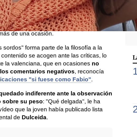
ho uso de sus redes para compartir
un
ha tachado de "impertinente"
. Y es que,
 muchos los sentimientos que despierta la
idad de seguidores, tal y como ella misma
 más de una ocasión.
sordos" forma parte de la filosofía a la
ontenido se acogen ante las críticas, lo
L
te la valenciana, que en ocasiones
no
 los comentarios negativos
, reconocía
licaciones "si fuese como Fabio"
.
quedado indiferente ante la observación
o sobre su peso
: "Qué delgada", le ha
vídeo que la joven había publicado lista
ental de
Dulceida
.