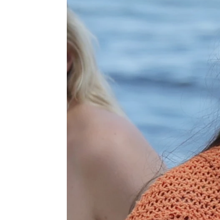
Violeta Mangriñán responde tajante
Mariam Armiñana
Madrid
Publicado:
03 de noviembre de 2022, 