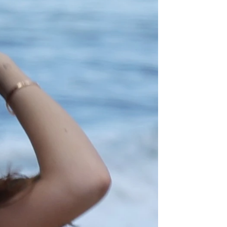
Esta soy yo"
rd