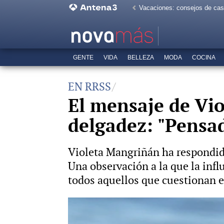
Vacaciones: consejos de ca
GENTE
VIDA
BELLEZA
MODA
COCINA
EN RRSS
El mensaje de Vio
delgadez: "Pensad
Violeta Mangriñán ha respondid
Una observación a la que la infl
todos aquellos que cuestionan el
Violeta Mangriñán muestra sin filtr