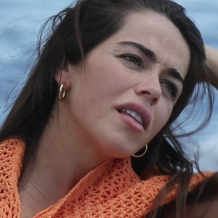
 a los que le acusan de haberse retocado el abdomen: "
Whatsapp
Facebook
X
Flipboa
14:28