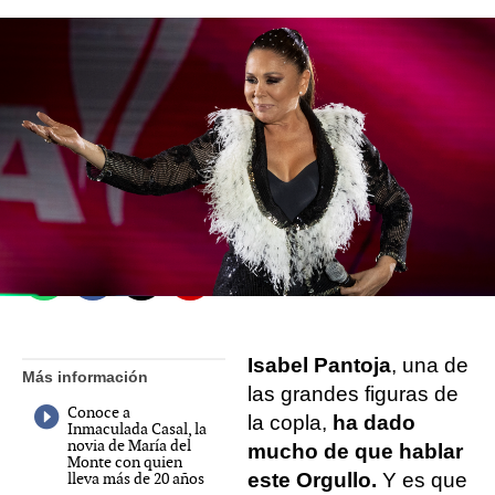
Lucía Montilla
Europa Press
Publicado:
09 de julio de 2022, 10:57
Whatsapp
Facebook
X
Flipboard
Isabel Pantoja
, una de
Más información
las grandes figuras de
Conoce a
la copla,
ha dado
Inmaculada Casal, la
novia de María del
mucho de que hablar
Monte con quien
lleva más de 20 años
este Orgullo.
Y es que