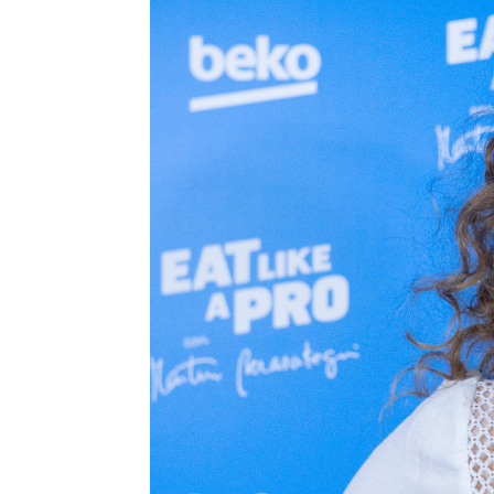
Elena Sánchez-Beato Úbeda
Madrid
Publicado:
25 de agosto de 2022, 14:5
Si hay un
Más información
más allá q
María Castro se va de
es que, M
boda y acaba en una
piscina a 8 grados: "Me
hace 6 a
han quedado las piernas