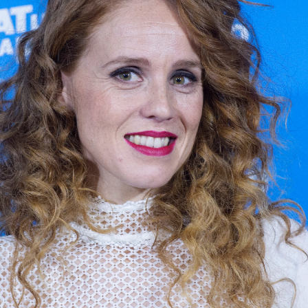
Whatsapp
Facebook
X
Flipboa
7
a faceta en la que
María Castro
destaca
ue la de actriz, es en la de ser madre. Y
aría se convirtió en mamá por primera vez
ños con
su hija Maia,
y desde hace casi