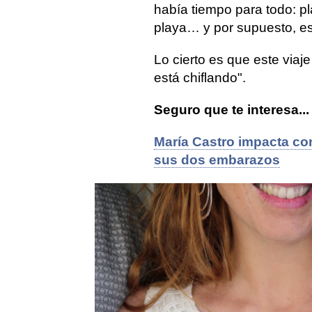
había tiempo para todo: p
playa… y por supuesto, es
Lo cierto es que este via
está chiflando".
Seguro que te interesa...
María Castro impacta con
sus dos embarazos
hijos de famosos
lactancia
Mar