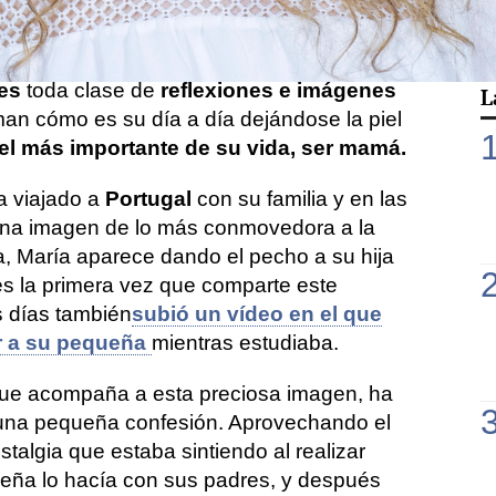
én de la
pequeña Olivia.
de sus
redes sociales
, comparte con sus
res
toda clase de
reflexiones e imágenes
L
an cómo es su día a día dejándose la piel
el más importante de su vida, ser mamá.
a viajado a
Portugal
con su familia y en las
 una imagen de lo más conmovedora a la
a, María aparece dando el pecho a su hija
es la primera vez que comparte este
 días también
subió un vídeo en el que
r a su pequeña
mientras estudiaba.
 que acompaña a esta preciosa imagen, ha
una pequeña confesión. Aprovechando el
stalgia que estaba sintiendo al realizar
ueña lo hacía con sus padres, y después