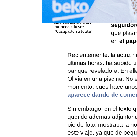
con hormiguitas"
dos tambi
La foto de María Castro
A través 
dándole el pecho a su
hija pequeña y a un
seguido
muñeco a la vez:
"Comparte su tetita"
que plasm
en
el pap
Recientemente, la actriz h
últimas horas, ha subido
par que reveladora. En ell
Olivia en una piscina. No 
momento, pues hace unos
aparece dando de come
Sin embargo, en el texto
querido además adjuntar 
pie de foto, mostraba la no
este viaje, ya que de peq