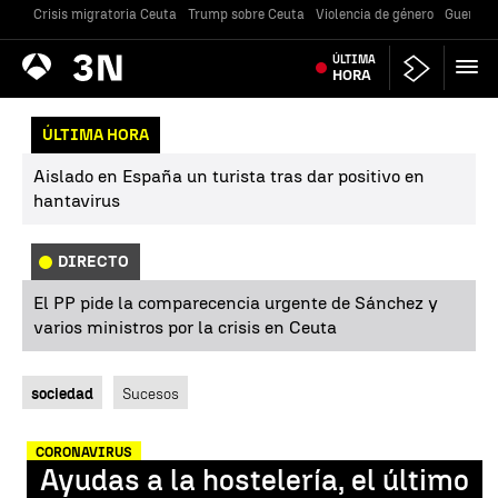
Crisis migratoria Ceuta
Trump sobre Ceuta
Violencia de género
Guerra U
Antena
ÚLTIMA
Noticias
3
HORA
ÚLTIMA HORA
Aislado en España un turista tras dar positivo en
hantavirus
DIRECTO
El PP pide la comparecencia urgente de Sánchez y
varios ministros por la crisis en Ceuta
sociedad
Sucesos
CORONAVIRUS
Ayudas a la hostelería, el último