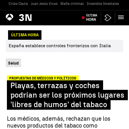
Crisis Ceuta
Juan Jesús Vivas
Mafia criminal
Incendios forestales
Vivi
Antena
ÚLTIMA
Noticias
3
HORA
ÚLTIMA HORA
España establece controles fronterizos con Italia
Salud
PROPUESTAS DE MÉDICOS Y POLÍTICOS
Playas, terrazas y coches
podrían ser los próximos lugares
'libres de humos' del tabaco
Los médicos, además, rechazan que los
nuevos productos del tabaco como